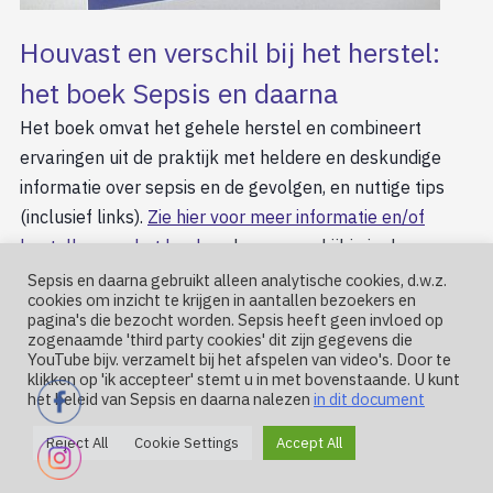
Houvast en verschil bij het herstel:
het boek Sepsis en daarna
Het boek omvat het gehele herstel en combineert
ervaringen uit de praktijk met heldere en deskundige
informatie over sepsis en de gevolgen, en nuttige tips
(inclusief links).
Zie hier voor meer informatie en/of
bestellen van het boek
, ook voor een kijkje in de
inhouds-opgave. Het boek telt 152 pagina’s, is uit passie
Sepsis en daarna gebruikt alleen analytische cookies, d.w.z.
cookies om inzicht te krijgen in aantallen bezoekers en
geschreven en wil houvast bieden voor patiënt en
pagina's die bezocht worden. Sepsis heeft geen invloed op
naaste. Voor naasten ook een steun tijdens de
zogenaamde 'third party cookies' dit zijn gegevens die
YouTube bijv. verzamelt bij het afspelen van video's. Door te
(IC)opname.
klikken op 'ik accepteer' stemt u in met bovenstaande. U kunt
het beleid van Sepsis en daarna nalezen
in dit document
Ex-patiënten gevraagd voor een
Reject All
Cookie Settings
Accept All
interview