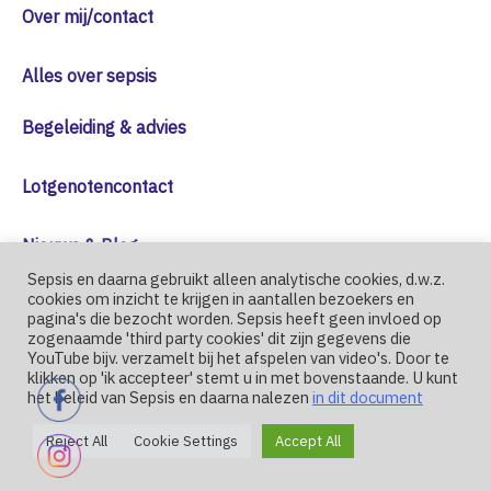
Over mij/contact
Alles over sepsis
Begeleiding & advies
Lotgenotencontact
Nieuws & Blog
Sepsis en daarna gebruikt alleen analytische cookies, d.w.z.
Corona
cookies om inzicht te krijgen in aantallen bezoekers en
pagina's die bezocht worden. Sepsis heeft geen invloed op
zogenaamde 'third party cookies' dit zijn gegevens die
YouTube bijv. verzamelt bij het afspelen van video's. Door te
klikken op 'ik accepteer' stemt u in met bovenstaande. U kunt
het beleid van Sepsis en daarna nalezen
in dit document
Reject All
Cookie Settings
Accept All