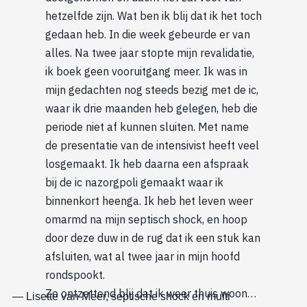
hetzelfde zijn. Wat ben ik blij dat ik het toch
gedaan heb. In die week gebeurde er van
alles. Na twee jaar stopte mijn revalidatie,
ik boek geen vooruitgang meer. Ik was in
mijn gedachten nog steeds bezig met de ic,
waar ik drie maanden heb gelegen, heb die
periode niet af kunnen sluiten. Met name
de presentatie van de intensivist heeft veel
losgemaakt. Ik heb daarna een afspraak
bij de ic nazorgpoli gemaakt waar ik
binnenkort heenga. Ik heb het leven weer
omarmd na mijn septisch shock, en hoop
door deze duw in de rug dat ik een stuk kan
afsluiten, wat al twee jaar in mijn hoofd
rondspookt.
Zo ontzettend blij dat ik weer thuis woon…
Lisette van Meer, septische shock en multi