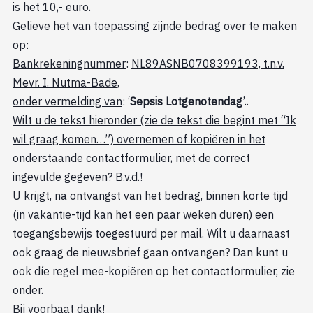
is het 10,- euro.
Gelieve het van toepassing zijnde bedrag over te maken
op:
Bankrekeningnummer
:
NL89ASNB0708399193, t.n.v.
Mevr. I. Nutma-Bade
,
onder vermelding van
: ‘
Sepsis Lotgenotendag
’..
Wilt u de tekst hieronder (zie de tekst die begint met “Ik
wil graag komen…”) overnemen of kopiëren in het
onderstaande contactformulier, met de correct
ingevulde gegeven? B.v.d.!
U krijgt, na ontvangst van het bedrag, binnen korte tijd
(in vakantie-tijd kan het een paar weken duren) een
toegangsbewijs toegestuurd per mail. Wilt u daarnaast
ook graag de nieuwsbrief gaan ontvangen? Dan kunt u
ook díe regel mee-kopiëren op het contactformulier, zie
onder.
Bij voorbaat dank!