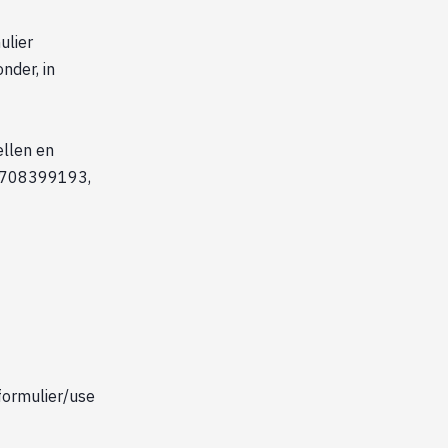
ulier
nder, in
llen en
0708399193,
formulier/use