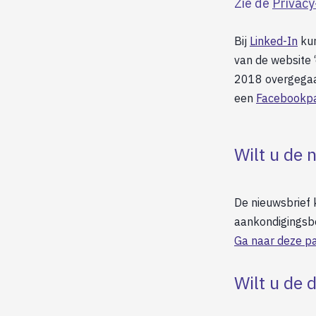
Zie de
Privacy
Bij
Linked-In
kun
van de website ‘
2018 overgegaa
een
Facebookpa
Wilt u de 
De nieuwsbrief 
aankondigingsbe
Ga naar deze pa
Wilt u de 