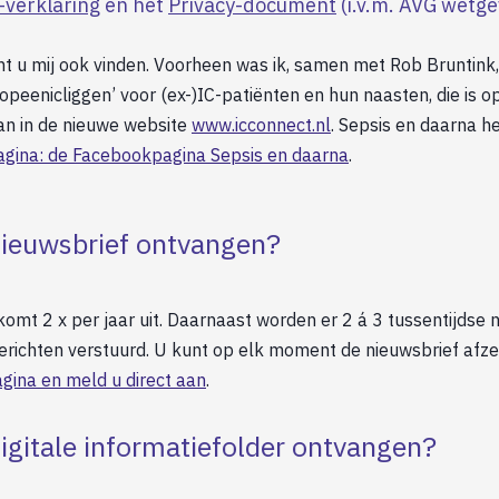
-verklaring
en het
Privacy-document
(i.v.m. AVG wetge
t u mij ook vinden. Voorheen was ik, samen met Rob Bruntink
opeenicliggen’ voor (ex-)IC-patiënten en hun naasten, die is o
n in de nieuwe website
www.icconnect.nl
. Sepsis en daarna h
gina: de Facebookpagina Sepsis en daarna
.
nieuwsbrief ontvangen?
komt 2 x per jaar uit. Daarnaast worden er 2 á 3 tussentijdse 
richten verstuurd. U kunt op elk moment de nieuwsbrief afz
gina en meld u direct aan
.
digitale informatiefolder ontvangen?