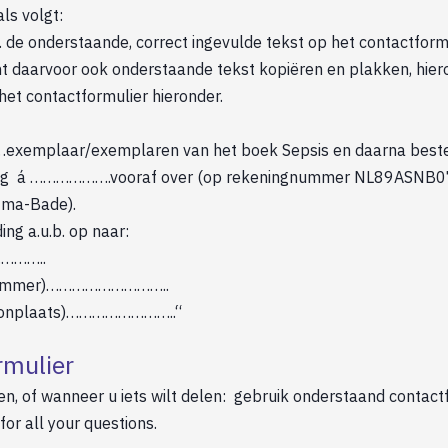
ls volgt:
p. de onderstaande, correct ingevulde tekst op het contactform
nt daarvoor ook onderstaande tekst kopiëren en plakken, hiero
 het contactformulier hieronder.
……exemplaar/exemplaren van het boek Sepsis en daarna beste
ag á ……………….vooraf over (op rekeningnummer NL89ASNB
Nutma-Bade).
ing a.u.b. op naar:
………..
snummer)………………………..
oonplaats)……………………..“
rmulier
en, of wanneer u iets wilt delen: gebruik onderstaand contact
or all your questions.