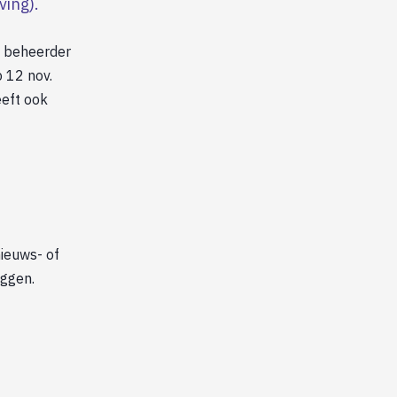
ving).
, beheerder
p 12 nov.
eeft ook
nieuws- of
eggen.