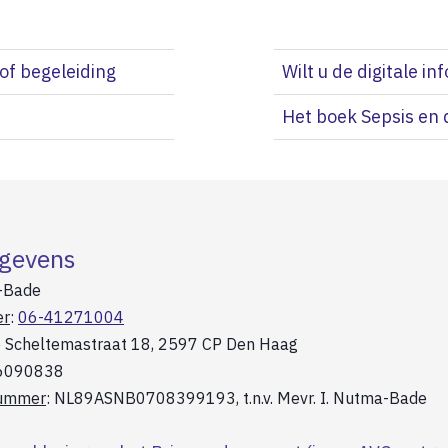
 of begeleiding
Wilt u de digitale i
Het boek Sepsis en 
gevens
-Bade
er
:
06-41271004
o Scheltemastraat 18, 2597 CP Den Haag
56090838
nummer
: NL89ASNB0708399193, t.n.v. Mevr. I. Nutma-Bade