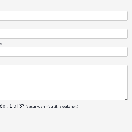
r:
ger: 1 of 3?
(Vragen we om misbruik te voorkomen.)