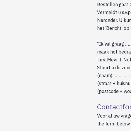
Bestellen gaat a
Vermeldt u s.v.
hieronder. U ku
het ‘Bericht’ op
“Ik wil graag 
maak het bedr
t.n.v. Mevr. I. 
Stuurt u de zend
(naam)……………
(straat + hui
(postcode + w
Contactfo
Voor al uw vrag
the form below f