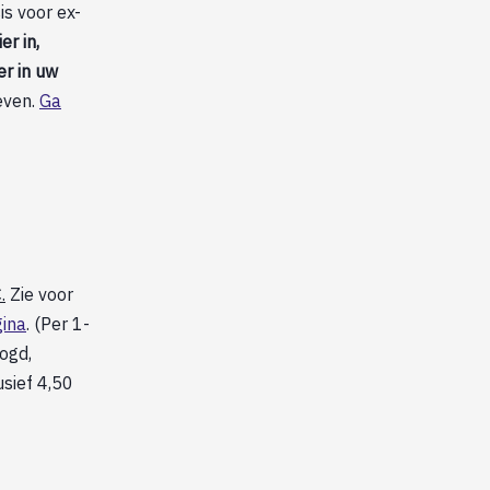
is voor ex-
er in,
er in uw
even.
Ga
.
Zie voor
ina
. (Per 1-
oogd,
usief 4,50