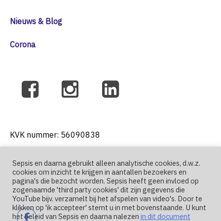
Nieuws & Blog
Corona
KVK nummer: 56090838
Sepsis en daarna gebruikt alleen analytische cookies, d.w.z.
cookies om inzicht te krijgen in aantallen bezoekers en
T: +31 6 41271004
pagina's die bezocht worden. Sepsis heeft geen invloed op
zogenaamde 'third party cookies' dit zijn gegevens die
YouTube bijv. verzamelt bij het afspelen van video's. Door te
E: nutma@sepsis-en-daarna.nl
klikken op 'ik accepteer' stemt u in met bovenstaande. U kunt
het beleid van Sepsis en daarna nalezen
in dit document