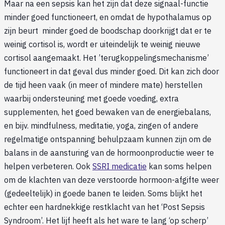
Maar na een sepsis kan het zijn dat deze signaal-functie
minder goed functioneert, en omdat de hypothalamus op
zijn beurt minder goed de boodschap doorkrijgt dat er te
weinig cortisol is, wordt er uiteindelijk te weinig nieuwe
cortisol aangemaakt. Het ’terugkoppelingsmechanisme’
functioneert in dat geval dus minder goed. Dit kan zich door
de tijd heen vaak (in meer of mindere mate) herstellen
waarbij ondersteuning met goede voeding, extra
supplementen, het goed bewaken van de energiebalans,
en bijv. mindfulness, meditatie, yoga, zingen of andere
regelmatige ontspanning behulpzaam kunnen zijn om de
balans in de aansturing van de hormoonproductie weer te
helpen verbeteren. Ook
SSRI medicatie
kan soms helpen
om de klachten van deze verstoorde hormoon-afgifte weer
(gedeeltelijk) in goede banen te leiden. Soms blijkt het
echter een hardnekkige restklacht van het ‘Post Sepsis
Syndroom’. Het lijf heeft als het ware te lang ‘op scherp’