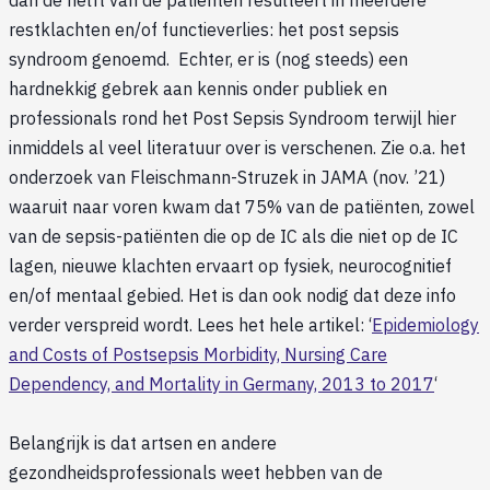
dan de helft van de patiënten resulteert in meerdere
restklachten en/of functieverlies: het post sepsis
syndroom genoemd. Echter, er is (nog steeds) een
hardnekkig gebrek aan kennis onder publiek en
professionals rond het Post Sepsis Syndroom terwijl hier
inmiddels al veel literatuur over is verschenen. Zie o.a. het
onderzoek van Fleischmann-Struzek in JAMA (nov. ’21)
waaruit naar voren kwam dat 75% van de patiënten, zowel
van de sepsis-patiënten die op de IC als die niet op de IC
lagen, nieuwe klachten ervaart op fysiek, neurocognitief
en/of mentaal gebied. Het is dan ook nodig dat deze info
verder verspreid wordt. Lees het hele artikel: ‘
Epidemiology
and Costs of Postsepsis Morbidity, Nursing Care
Dependency, and Mortality in Germany, 2013 to 2017
‘
Belangrijk is dat artsen en andere
gezondheidsprofessionals weet hebben van de