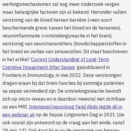
werkingsmechanismen zal nog meer onderzoek vergen
maar belangrijke factoren zijn al bekend. Hieronder vallen:
verstoring van de bloed hersen barrière (=een soort
beschermende grens tussen het bloed en de hersenen),
neuroinflammatie (=ontstekingsreactie in het brein),
verstoring van neurotransmitters (boodschapperstoffen in
het brein) en verlies van zenuwcellen. Dit staat beschreven
in het artikel ‘
Current Understanding of Long-Term
Cognitive Impairment After Sepsis
‘ gepubliceerd in
Frontiers in Immunology, in mei 2022. Deze verstoringen
dragen eraan bij dat brein-functies bij sommige patiënten
na sepsis verminderd zijn. De ontstekingsreactie bevindt
zich op micro-niveau en is daardoor meestal niet zichtbaar
op een MRI.
Intensivist/neuroloog Farid Abdo legde dit in
een webinar uit
op de Sepsis Lotgenoten Dag in 2021 (zie
ook vooral zijn antwoord op de vraag aan het einde, vanaf
29 min. 14). Ook gaat hij in op de verstoring van hersen-