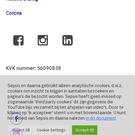
Corona
KVK nummer: 56090838
Sepsis en daarna gebruikt alleen analytische cookies, d.w.z.
cookies om inzicht te krijgen in aantallen bezoekers en
T: +31 6 41271004
pagina's die bezocht worden. Sepsis heeft geen invloed op
zogenaamde 'third party cookies' dit zijn gegevens die
YouTube bijv. verzamelt bij het afspelen van video's. Door te
E: nutma@sepsis-en-daarna.nl
klikken op 'ik accepteer' stemt u in met bovenstaande. U kunt
het beleid van Sepsis en daarna nalezen
in dit document
Reject All
Cookie Settings
Accept All