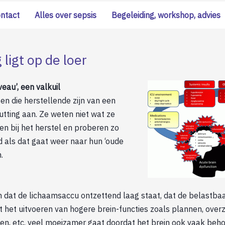
ontact
Alles over sepsis
Begeleiding, workshop, advies
 ligt op de loer
veau’, een valkuil
n die herstellende zijn van een
utting aan. Ze weten niet wat ze
n bij het herstel en proberen zo
 als dat gaat weer naar hun ‘oude
.
en dat de lichaamsaccu ontzettend laag staat, dat de belastba
t het uitvoeren van hogere brein-functies zoals plannen, over
en, etc. veel moeizamer gaat doordat het brein ook vaak beho