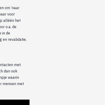
den om ‘naar
baar voor
p alléén het
or o.a. de
 in de
 en revalidatie,
contacten met
ch dan ook
lmpje waarin
aar mensen met