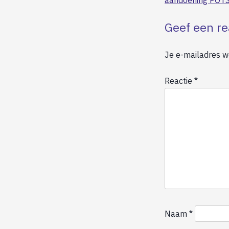
aandoening POTS
Geef een re
Je e-mailadres wo
Reactie
*
Naam
*