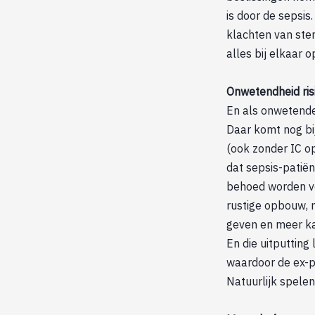
is door de sepsi
klachten van ster
alles bij elkaar o
Onwetendheid risi
En als onwetende 
Daar komt nog bij
(ook zonder IC op
dat sepsis-patië
behoed worden vo
rustige opbouw, 
geven en meer kan
En die uitputting
waardoor de ex-pa
Natuurlijk spelen