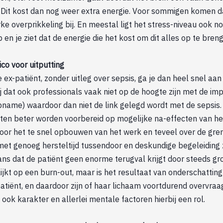
s. Dit kost dan nog weer extra energie. Voor sommigen komen 
ke overprikkeling bij. En meestal ligt het stress-niveau ook no
p en je ziet dat de energie die het kost om dit alles op te bren
co voor uitputting
ex-patiënt, zonder uitleg over sepsis, ga je dan heel snel aan j
 dat ook professionals vaak niet op de hoogte zijn met de im
name) waardoor dan niet de link gelegd wordt met de sepsis. 
nten beter worden voorbereid op mogelijke na-effecten van he
or het te snel opbouwen van het werk en teveel over de gre
met genoeg hersteltijd tussendoor en deskundige begeleiding 
s dat de patiënt geen enorme terugval krijgt door steeds grot
 lijkt op een burn-out, maar is het resultaat van onderschattin
tiënt, en daardoor zijn of haar lichaam voortdurend overvraa
 ook karakter en allerlei mentale factoren hierbij een rol.