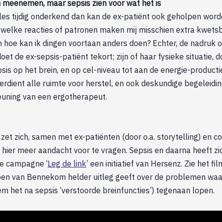
 meenemen, maar sepsis zien voor wat het is
lles tijdig onderkend dan kan de ex-patiënt ook geholpen wor
; welke reacties of patronen maken mij misschien extra kwets
n hoe kan ik dingen voortaan anders doen? Echter, de nadruk o
t de ex-sepsis-patiënt tekort; zijn of haar fysieke situatie, do
sis op het brein, en op cel-niveau tot aan de energie-productie
erdient alle ruimte voor herstel, en ook deskundige begeleiding
teuning van een ergotherapeut.
zet zich, samen met ex-patiënten (door o.a. storytelling) en 
 hier meer aandacht voor te vragen. Sepsis en daarna heeft zi
de campagne ‘
Leg de link
’ een initiatief van Hersenz. Zie het fi
Coen van Bennekom helder uitleg geeft over de problemen w
m het na sepsis ‘verstoorde breinfuncties’) tegenaan lopen.