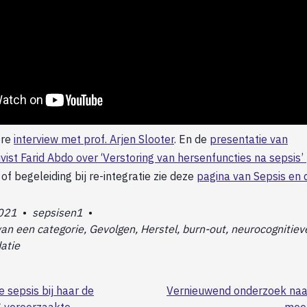
ere
interview met prof. Arjen Slooter
. En de
presentatie van
vist Farid Abdo over ‘Verstoring van hersenfuncties na sepsis’
of begeleiding bij re-integratie zie deze
pagina van Sepsis en 
021
•
sepsisen1
•
n een categorie, Gevolgen, Herstel, burn-out, neurocognitieve
datie
e sepsis bij haar de
Vernieuwend onderzoek naar