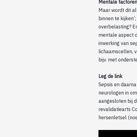
Mentale factoren
Maar wordt dit a
binnen te kijken’
overbelasting? E
mentale aspect doe
inwerking van sep
lichaamscellen, v
bijv. met onders
Leg de link
Sepsis en daarna 
neurologen in om
aangesloten bij 
revalidatiearts 
hersenletsel (noe