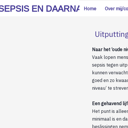
SEPSIS EN DAARNA
Home
Over mij/c
Uitputting
Naar het ‘oude ni
Vaak lopen mense
sepsis tegen uitp
kunnen verwachte
goed en zo kwaad
niveau’ te streven
Een gehavend lijf
Het punt is alle
minimaal is en da
beslissingen nem