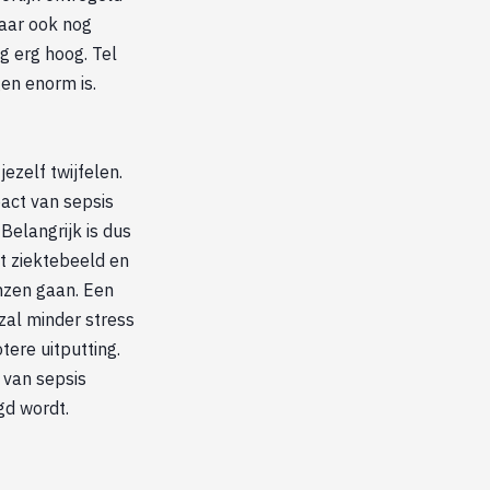
daar ook nog
g erg hoog. Tel
gen enorm is.
ezelf twijfelen.
pact van sepsis
Belangrijk is dus
t ziektebeeld en
nzen gaan. Een
zal minder stress
ere uitputting.
g van sepsis
gd wordt.