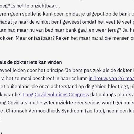
oeg? Is het te onzichtbaar…
deren geen spelletje kunt doen omdat je uitgeput op de bank li
 nadat je naar de winkel bent geweest omdat het veel te veel 
baan had maar nu van bed naar bank gaat en weer terug? Ja, he
rokken. Maar ontastbaar? Reken het maar na: al die mensen di
als de dokter iets kan vinden
eveel leiden door het principe ‘Je bent pas ziek als de dokter 
tra het zo mooi beschreef in haar column
in Trouw, van 26 ma
het buitenland, die onze achterstand op dit gebied blootlegt, 
jk naar het
Long Covid Solutions Congress
dat onlangs plaatsvo
ong Covid als multi-systeemziekte zeer serieus wordt genomen
et Chronisch Vermoeidheids Syndroom (zie foto), neem een ki
).