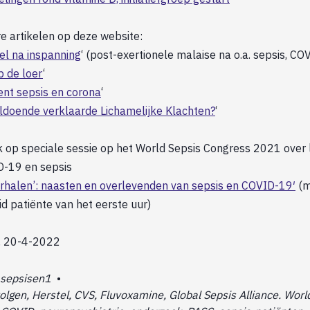
e artikelen op deze website:
el na inspanning
‘ (post-exertionele malaise na o.a. sepsis, CO
op de loer
‘
nt sepsis en corona
‘
doende verklaarde Lichamelijke Klachten?
‘
k op speciale sessie op het World Sepsis Congress 2021 over 
D-19 en sepsis
rhalen’: naasten en overlevenden van sepsis en COVID-19′
(m
d patiënte van het eerste uur)
a, 20-4-2022
sepsisen1
•
lgen, Herstel, CVS, Fluvoxamine, Global Sepsis Alliance. Worl