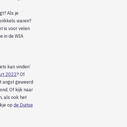
gt? Als je
prikkels waren?
t is voor velen
e in de WIA
iets kan vinden’
art 2022
? Of
uit angst geweerd
nd. Of kijk naar
, als ook het
jkje op
de Duitse