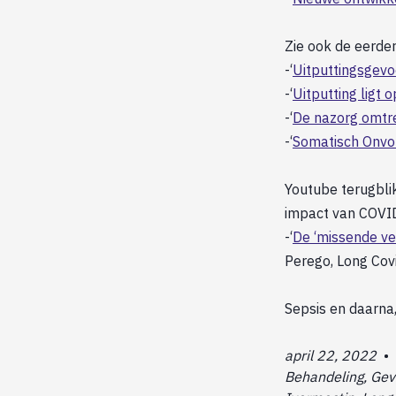
Zie ook de eerder
-‘
Uitputtingsgevo
-‘
Uitputting ligt 
-‘
De nazorg omtre
-‘
Somatisch Onvol
Youtube terugbli
impact van COVI
-‘
De ‘missende ve
Perego, Long Covi
Sepsis en daarn
april 22, 2022
•
Behandeling, Gevo