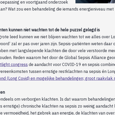
toepassing en voortgaand onderzoek
an? Wat zou een behandeling die iemands energieniveau met 
nten kunnen niet wachten tot de hele puzzel gelegd is
rote leed kunnen we niet blijven wachten tot we alles over L
woord’ zal er pas over jaren zijn. Sepsis-patiënten weten daar 
bben met langslepende klachten die door vele verstoorde m
uden. Reden waarom het door de Global Sepsis Alliance geo
tlight congress
de aandacht voor COVID-19 en sepsis combine
 overeenkomsten tussen ernstige restklachten na sepsis én Lon
nd (Long Covid) en mogelijke behandelingen; groot raakvlak m
ten
tendeels om verborgen klachten. Is dat waarom behandelingen
 ernstige) chronische klachten na sepsis zo weinig aandacht k
e vermoeidheid, het gebrek aan energie, de klachten van overp