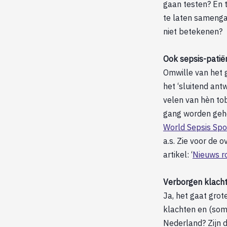
gaan testen? En 
te laten samenga
niet betekenen?
Ook sepsis-patië
Omwille van het g
het ‘sluitend ant
velen van hèn to
gang worden geho
World Sepsis Spo
a.s. Zie voor de
artikel: ‘
Nieuws ro
Verborgen klach
Ja, het gaat gro
klachten en (soms
Nederland? Zijn d