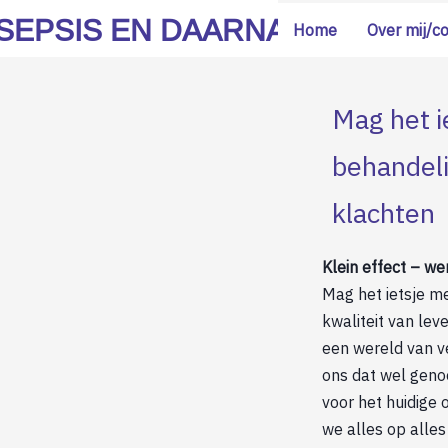
SEPSIS EN DAARNA
Home
Over mij/c
Mag het i
behandeli
klachten
Klein effect – we
Mag het ietsje me
kwaliteit van lev
een wereld van v
ons dat wel geno
voor het huidige 
we alles op alle