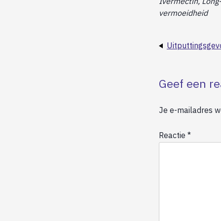
Ivermectin, Long
vermoeidheid
Uitputtingsgev
Geef een re
Je e-mailadres wo
Reactie
*