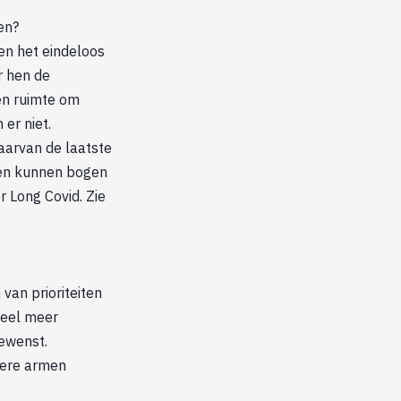
en?
 en het eindeloos
r hen de
een ruimte om
er niet.
aarvan de laatste
 en kunnen bogen
r Long Covid. Zie
van prioriteiten
Veel meer
gewenst.
dere armen