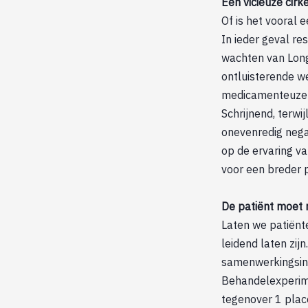
Een vicieuze cirke
Of is het vooral 
In ieder geval res
wachten van Long
ontluisterende we
medicamenteuze be
Schrijnend, terw
onevenredig nega
op de ervaring va
voor een breder 
De patiënt moet 
Laten we patiënte
leidend laten zi
samenwerkingsini
Behandelexperime
tegenover 1 plac