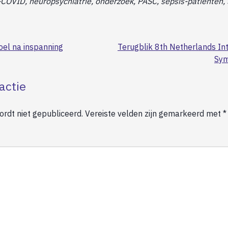
-COVID, neuropsychiatrie, onderzoek, PASC, sepsis-patiënten
oel na inspanning
Terugblik 8th Netherlands Int
Sym
actie
rdt niet gepubliceerd.
Vereiste velden zijn gemarkeerd met
*