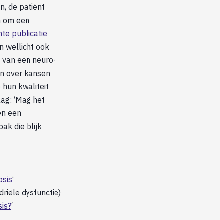
n, de patiënt
n om een
nte publicatie
en wellicht ook
g van een neuro-
en over kansen
 hun kwaliteit
aag: ‘Mag het
nen een
ak die blijk
psis
‘
driële dysfunctie)
sis?
‘