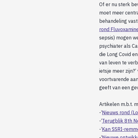
Of er nu sterk be
moet meer centra
behandeling vast
rond Fluvoxamine
sepsis) mogen we
psychiater als Ca
die Long Covid en
van leven te verb
ietsje meer zijn?
voortvarende aan
geeft van een ge
Artikelen m.b.t. 
-‘
Nieuws rond (Lo
-‘
Terugblik 8th N
-‘
Kan SSRI-remmer
-‘
Nieuwe ontwikkel