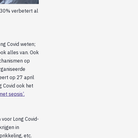
30% verbetert al
ong Covid weten;
ook alles van. Ook
echanismen op
rganiseerde
ert op 27 april
g Covid ook het
et sepsis’.
 voor Long Covid-
rijgen in
rikkeling, etc.