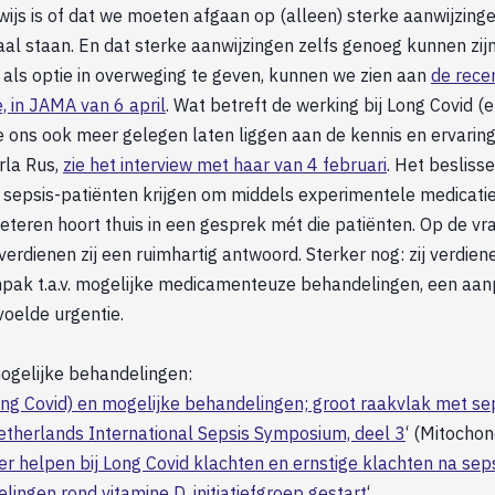
wijs is of dat we moeten afgaan op (alleen) sterke aanwijzinge
al staan. En dat sterke aanwijzingen zelfs genoeg kunnen zij
 als optie in overweging te geven, kunnen we zien aan
de rece
, in JAMA van 6 april
. Wat betreft de werking bij Long Covid (
 ons ook meer gelegen laten liggen aan de kennis en ervarin
rla Rus,
zie het interview met haar van 4 februari
. Het besliss
 sepsis-patiënten krijgen om middels experimentele medicatie
eteren hoort thuis in een gesprek mét die patiënten. Op de vr
’ verdienen zij een ruimhartig antwoord. Sterker nog: zij verdie
pak t.a.v. mogelijke medicamenteuze behandelingen, een aanp
voelde urgentie.
mogelijke behandelingen:
ng Covid) en mogelijke behandelingen; groot raakvlak met se
etherlands International Sepsis Symposium, deel 3
‘ (Mitochon
 helpen bij Long Covid klachten en ernstige klachten na sep
ingen rond vitamine D, initiatiefgroep gestart
‘