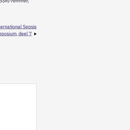
, SSRI-remmer,
ernational Sepsis
posium, deel 7