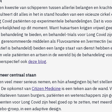
l
een kwestie van schipperen tussen allerlei belangen en kracht
ulteert dit alles in het in stand houden van een vicieuze cirkel
 Covid patiënten op experimentele behandelingen. Dat is voo
rkelijkheid op dit moment. Want huisartsen krijgen vrijwel g
handeling te bieden, en behandel-trials voor Long Covid zijn 
ijl gerenommeerde middelen als Fluvoxamine en Ivermectin (w
tief is behandeld) beiden een lange staat van dienst hebben
n vele patiënten en artsen in de wereld bij de behandeling voo
perspectief ook
deze blog
.
meer centraal staan
n veel meer serieus nemen, en hún afwegingen bij het stellen 
jn. De opkomst van
Citizen Medicine
is een teken aan de wand. 
tiatieven tussen burgers, patiënten en wetenschappers zijn 
nten voor Long Covid zijn heel goed op te zetten, met meer
ebo-groep, in een adaptive design.