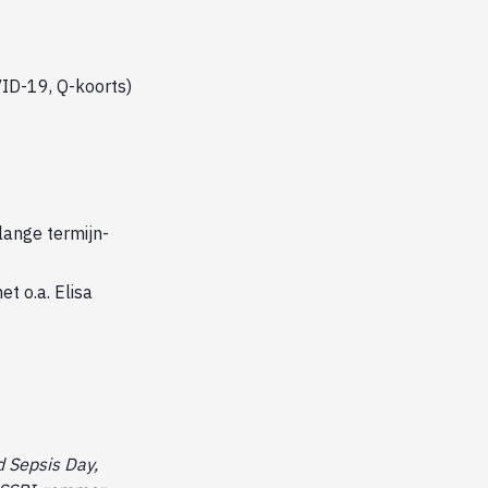
VID-19, Q-koorts)
lange termijn-
et o.a. Elisa
d Sepsis Day,