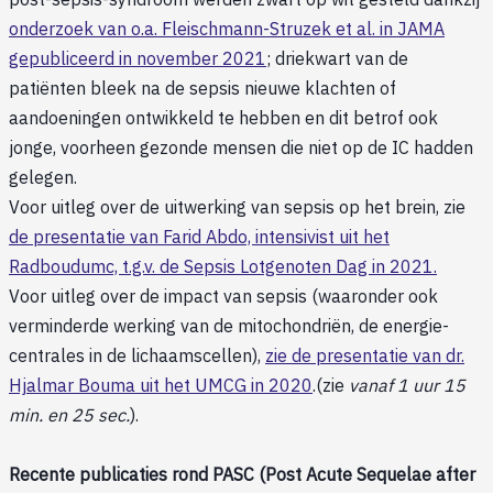
onderzoek van o.a. Fleischmann-Struzek et al. in JAMA
gepubliceerd in november 2021
; driekwart van de
patiënten bleek na de sepsis nieuwe klachten of
aandoeningen ontwikkeld te hebben en dit betrof ook
jonge, voorheen gezonde mensen die niet op de IC hadden
gelegen.
Voor uitleg over de uitwerking van sepsis op het brein, zie
de presentatie van Farid Abdo, intensivist uit het
Radboudumc, t.g.v. de Sepsis Lotgenoten Dag in 2021.
Voor uitleg over de impact van sepsis (waaronder ook
verminderde werking van de mitochondriën, de energie-
centrales in de lichaamscellen),
zie de presentatie van dr.
Hjalmar Bouma uit het UMCG in 2020
.(zie
vanaf 1 uur 15
min. en 25 sec.
).
Recente publicaties rond PASC (Post Acute Sequelae after