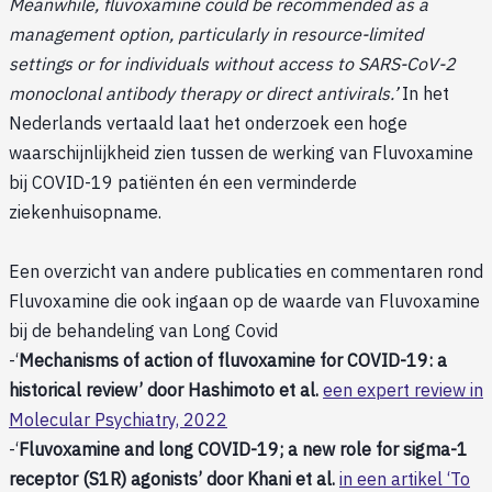
Meanwhile, fluvoxamine could be recommended as a
management option, particularly in resource-limited
settings or for individuals without access to SARS-CoV-2
monoclonal antibody therapy or direct antivirals.’
In het
Nederlands vertaald laat het onderzoek een hoge
waarschijnlijkheid zien tussen de werking van Fluvoxamine
bij COVID-19 patiënten én een verminderde
ziekenhuisopname.
Een overzicht van andere publicaties en commentaren rond
Fluvoxamine die ook ingaan op de waarde van Fluvoxamine
bij de behandeling van Long Covid
-‘
Mechanisms of action of fluvoxamine for COVID-19: a
historical review’ door Hashimoto et al.
een expert review in
Molecular Psychiatry, 2022
-‘
Fluvoxamine and long COVID-19; a new role for sigma-1
receptor (S1R) agonists’ door Khani et al.
in een artikel ‘To