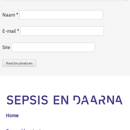
Naam
*
E-mail
*
Site
Home