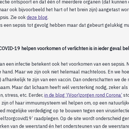
fectie ontspoort en dat één of meerdere organen (dat kunnen
maar ook bijvoorbeeld het hart of het brein zijn) aangetast wo
psis. Zie ook
deze blog
.
 een sepsis tot gevolg hebben maar dat gebeurt gelukkig ma
COVID-19 helpen voorkomen of verlichten is in ieder geval bel
n een infectie betekent ook het voorkomen van een sepsis. 
de hand. Maar we zijn ook niet helemaal machteloos. En we ho
) afhankelijk te zijn van een vaccin. Dan onderschatten we de
haam. Maar dat lichaam heeft wél versterking nodig, zeker al
, stress, etc. Eerder,
in de blog ‘(Voor)zorgen rond Corona’
sto
e zijn of haar immuunsysteem wil helpen om, op een natuurlijk
oed mogelijke verdediging op te bouwen tegen een virusinfect
Zelfzorgcovid19’ raadplegen. Op de site wordt onderscheid g
erken van de weerstand én het ondersteunen van de weerstan