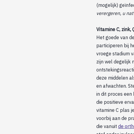
(mogelijk) geïnf
verergeren, u nat
Vitamine C, zink,
Het goede van de
participeren bij
vroege stadium v
zijn wel degelijk 
ontstekingsreacti
deze middelen al
en afwachten. St
in dit proces een
die positieve er
vitamine C plas j
voorbij aan de p
die vanuit
de ort