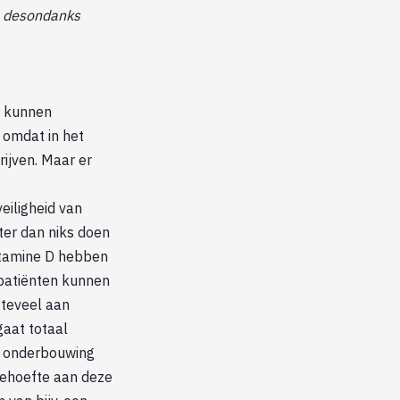
en desondanks
e kunnen
 omdat in het
ijven. Maar er
eiligheid van
ter dan niks doen
vitamine D hebben
-patiënten kunnen
 teveel aan
gaat totaal
e onderbouwing
behoefte aan deze