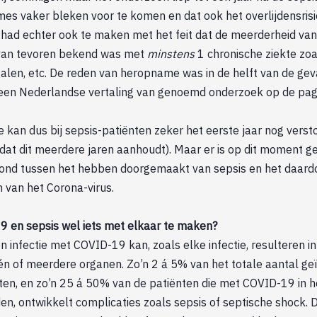
es vaker bleken voor te komen en dat ook het overlijdensris
ad echter ook te maken met het feit dat de meerderheid va
 van tevoren bekend was met
minstens
1 chronische ziekte zo
falen, etc. De reden van heropname was in de helft van de ge
or een Nederlandse vertaling van genoemd onderzoek op de pagi
kan dus bij sepsis-patiënten zeker het eerste jaar nog versto
 dat dit meerdere jaren aanhoudt). Maar er is op dit moment ge
nd tussen het hebben doorgemaakt van sepsis en het daardo
 van het Corona-virus.
en sepsis wel iets met elkaar te maken?
n infectie met COVID-19 kan, zoals elke infectie, resulteren in
én of meerdere organen. Zo’n 2 á 5% van het totale aantal ge
en, en zo’n 25 á 50% van de patiënten die met COVID-19 in h
, ontwikkelt complicaties zoals sepsis of septische shock. D