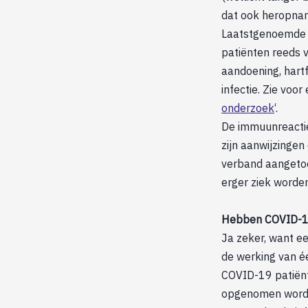
dat ook heropnam
Laatstgenoemde h
patiënten reeds
aandoening, hart
infectie. Zie vo
onderzoek
‘.
De immuunreactie 
zijn aanwijzingen
verband aangetoo
erger ziek worden
Hebben COVID-19 
Ja zeker, want ee
de werking van é
COVID-19 patiënt
opgenomen worden