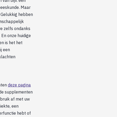
 van bijv. een
neeskunde. Maar
C. Gelukkig hebben
enschappelijk
re zelfs ondanks
 En onze huidige
n is het het
ij een
 klachten
nten
deze pagina
u de supplementen
ebruik af met uw
iekte, een
rfunctie hebt of