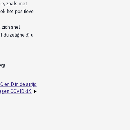
ie, zoals met
ok het positieve
 zich snel
f duizeligheid) u
org
C en D in de strijd
egen COVID-19