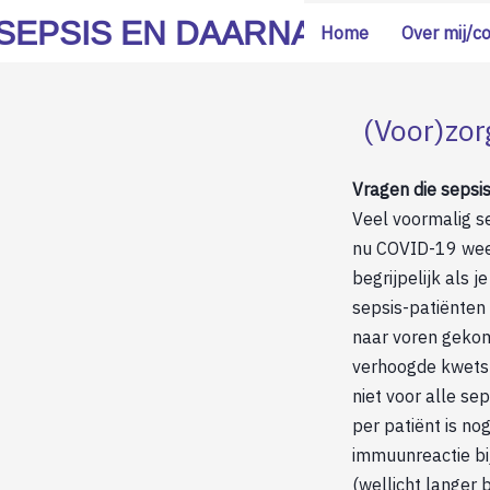
SEPSIS EN DAARNA
Home
Over mij/c
(Voor)zo
Vragen die sepsi
Veel voormalig s
nu COVID-19 weer 
begrijpelijk als j
sepsis-patiënten 
naar voren gekom
verhoogde kwetsba
niet voor alle se
per patiënt is no
immuunreactie bi
(wellicht langer 