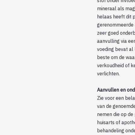
stof onder invloe
mineraal als mag
helaas heeft dit 
gerenommeerde ar
zeer goed onderbo
aanvulling via e
voeding bevat al
beste om de waar
verkoudheid of ke
verlichten.
Aanvullen en ond
Zie voor een bel
van de genoemde 
nemen die op de p
huisarts of apot
behandeling onde