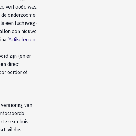
ico verhoogd was.
n de onderzochte
als een luchtweg-
vallen een nieuwe
na ‘
Artikelen en
ord zijn (en er
en direct
or eerder of
 verstoring van
ïnfecteerde
et ziekenhuis
at wil dus