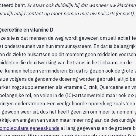
ecteerd bent.
Er staat ook duidelijk bij dat wanneer uw klacht
uurlijk altijd contact op moet nemen met uw huisarts(enpost).
 Quercetine en vitamine D
ze site is dat mensen de weg wordt gewezen om zelf actief t
 het ondersteunen van hun immuunsysteem. En dat is belangrijk
an de ziekte huisartsen op dit moment geen middelen voorschr
middelen die de uitwerking van het virus in het lichaam, en de
e, kunnen helpen verminderen. En dat is, gezien ook de grote v
s ze volgens de genoemde dosering worden gebruikt, altijd be
erker nog: supplementen als vitamine C, zink, Quercetine en 
 belangrijke rol, en velen in de (IC)-artsenwereld maar ook ex
varingen onderstrepen. Een veelgehoorde opmerking zoals ‘een
e gewoon weer uit, dus het heeft geen zin om meer te nemen’ 
raktijk-ervaringen van velen maar meer nog aan de deskundig
homoleculaire geneeskunde
al lang gegeven is en de grotere 