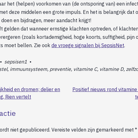
ar het (helpen) voorkomen van (de ontsporing van) een infect
met deze middelen een grote impuls. En het is belangrijk dat o
nt doen en bijdragen, meer aandacht krijgt!
lijft gelden dat wanneer ernstige klachten optreden, of klachten
rergeren (zoals kortademigheid, hoge koorts, suffigheid, pijn o
rts moet bellen. Zie ook
de vroege signalen bij SepsisNet
.
•
sepsisen1
•
tel, immuunsysteem, preventie, vitamine C, vitamine D, zelfz
jkheid en dromen; delier en
Positief nieuws rond vitamine 
g, Rien vertelt
t
actie
rdt niet gepubliceerd.
Vereiste velden zijn gemarkeerd met
*