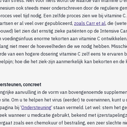
d van stress. Niet voor niets wordt de waarde van vitamine D en
nesium ook steeds meer onderschreven door de reguliere ge
proces veel tijd nodig. Een zelfde proces zien we bij vitamine 
tsen er al veel over gepubliceerd,
zoals Carr et al
, die (wet
uwd) liet zien dat ernstig zieke patiënten op de Intensive Ca
en voedingsinfuus enorme tekorten aan vitamine C ontwikkelen.
 lang niet meer de hoeveelheden die we nodig hebben. Misschie
de van een hogere dosering vitamine C zelf eens te ervaren b
elpijn; hoe die het ziek-zijn aanmerkelijk kan bekorten en de
ersteunen, concreet
angrijke aanvulling in de vorm van bovengenoemde suppleme
site. Om u te helpen het virus (eerder) te overwinnen, kunt 
agina bij ‘
Ondersteuning
‘ staan vermeld. Let wel: stem het g
heek wanneer u medicatie gebruikt, bekend met ijzerstapelingz
rgaat zoals een chemokuur of bestraling, een zeer slechte nie