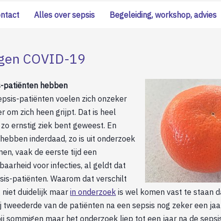
ontact
Alles over sepsis
Begeleiding, workshop, advies
rgen COVID-19
s-patiënten hebben
epsis-patiënten voelen zich onzeker
om zich heen grijpt. Dat is heel
e zo ernstig ziek bent geweest. En
hebben inderdaad, zo is uit onderzoek
en, vaak de eerste tijd een
arheid voor infecties, al geldt dat
psis-patiënten. Waarom dat verschilt
g niet duidelijk maar
in onderzoek
is wel komen vast te staan d
j tweederde van de patiënten na een sepsis nog zeker een jaar
bij sommigen maar het onderzoek liep tot een jaar na de sepsis