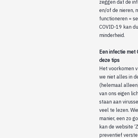
zeggen dat de in
en/of de nieren, 
functioneren = se
COVID-19 kan dus
minderheid.
Een infectie met 
deze tips
Het voorkomen va
we niet alles in 
(helemaal alleen
van ons eigen lic
staan aan virussen
veel te lezen. Wi
manier, een zo g
kan de website ‘
preventief verst