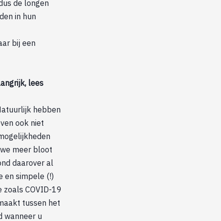
 dus de longen
rden in hun
ar bij een
angrijk, lees
Natuurlijk hebben
even ook niet
 mogelijkheden
s we meer bloot
nd daarover al
e en simpele (!)
ie zoals COVID-19
emaakt tussen het
d wanneer u