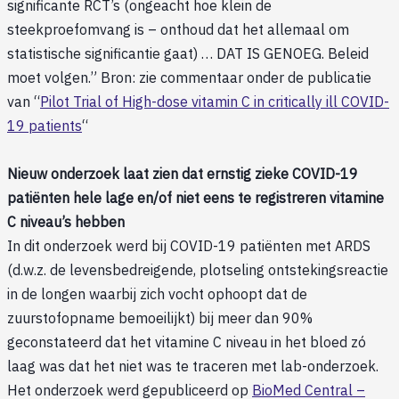
significante RCT’s (ongeacht hoe klein de
steekproefomvang is – onthoud dat het allemaal om
statistische significantie gaat) … DAT IS GENOEG. Beleid
moet volgen.” Bron: zie commentaar onder de publicatie
van “
Pilot Trial of High-dose vitamin C in critically ill COVID-
19 patients
“
Nieuw onderzoek laat zien dat ernstig zieke COVID-19
patiënten hele lage en/of niet eens te registreren vitamine
C niveau’s hebben
In dit onderzoek werd bij COVID-19 patiënten met ARDS
(d.w.z. de levensbedreigende, plotseling ontstekingsreactie
in de longen waarbij zich vocht ophoopt dat de
zuurstofopname bemoeilijkt) bij meer dan 90%
geconstateerd dat het vitamine C niveau in het bloed zó
laag was dat het niet was te traceren met lab-onderzoek.
Het onderzoek werd gepubliceerd op
BioMed Central –