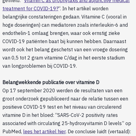
getiteld: “
Vitamin C as prophylaxis and adjunctive medical
treatment for COVID-19?
“. In het artikel worden
belangrijke constateringen gedaan. Vitamine C (vooral in
hoge doseringen) can mediatoren zoals interleukin-6 and
endothelin-1 omlaag brengen, waar ook ernstig zieke
COVID-19 patiënten baat bij kunnen hebben. Daarnaast
wordt ook het belang geschetst van een vroege dosering
van 0,5 tot 2 gram vitamine C/dag in het eerste stadium
van longproblemen bij COVID-19.
Belangwekkende publicatie over vitamine D
Op 17 september 2020 werden de resultaten van een
groot onderzoek gepubliceerd naar de relatie tussen een
positieve COVID-19 test en het niveau van circulerend
vitamine D in het bloed: “SARS-CoV-2 positivity rates
associated with circulating 25-hydroxyvitamin D levels” op
PubMed,
lees het artikel hier
. De conclusie luidt (vertaald):