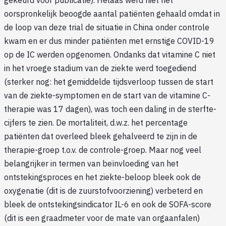
gekeurd voor publicatie). Helaas werd niet het
oorspronkelijk beoogde aantal patiënten gehaald omdat in
de loop van deze trial de situatie in China onder controle
kwam en er dus minder patiënten met ernstige COVID-19
op de IC werden opgenomen. Ondanks dat vitamine C niet
in het vroege stadium van de ziekte werd toegediend
(sterker nog: het gemiddelde tijdsverloop tussen de start
van de ziekte-symptomen en de start van de vitamine C-
therapie was 17 dagen), was toch een daling in de sterfte-
cijfers te zien. De mortaliteit, d.w.z. het percentage
patiënten dat overleed bleek gehalveerd te zijn in de
therapie-groep t.o.v. de controle-groep. Maar nog veel
belangrijker in termen van beïnvloeding van het
ontstekingsproces en het ziekte-beloop bleek ook de
oxygenatie (dit is de zuurstofvoorziening) verbeterd en
bleek de ontstekingsindicator IL-6 en ook de SOFA-score
(dit is een graadmeter voor de mate van orgaanfalen)