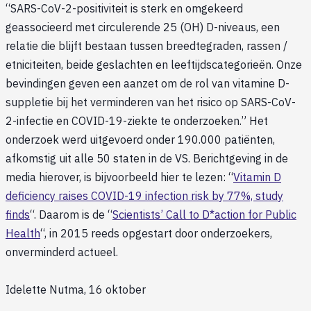
“SARS-CoV-2-positiviteit is sterk en omgekeerd
geassocieerd met circulerende 25 (OH) D-niveaus, een
relatie die blijft bestaan ​​tussen breedtegraden, rassen /
etniciteiten, beide geslachten en leeftijdscategorieën. Onze
bevindingen geven een aanzet om de rol van vitamine D-
suppletie bij het verminderen van het risico op SARS-CoV-
2-infectie en COVID-19-ziekte te onderzoeken.” Het
onderzoek werd uitgevoerd onder 190.000 patiënten,
afkomstig uit alle 50 staten in de VS. Berichtgeving in de
media hierover, is bijvoorbeeld hier te lezen: “
Vitamin D
deficiency raises COVID-19 infection risk by 77%, study
finds
“. Daarom is de “
Scientists’ Call to D*action for Public
Health
“, in 2015 reeds opgestart door onderzoekers,
onverminderd actueel.
Idelette Nutma, 16 oktober