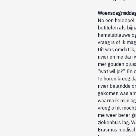
Woensdagmiddag 
Na een heleboel e
betitelen als bij
hemelsblauwe oge
vraag is of ik mag
Dit was omdat ik
rivier en me dan
met gouden plus
“wat wil je?”. En
te horen kreeg d
rivier belandde 
gekomen was antw
waarna ik mijn og
vroeg of ik mocht
me weer beter gi
ziekenhuis lag. 
Erasmus medisch 