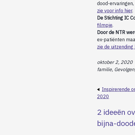
dood-ervaringen,
zie voor info hier
.
De Stichting IC C
filmpje
.
Door de NTR werd 
ex-patiënten maar
zie de uitzending 
oktober 2, 2020
familie, Gevolgen,
Inspirerende o
2020
2 ideeën ov
bijna-doode