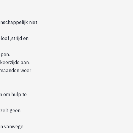
nschappelijk niet
of ,strijd en
open.
keerzijde aan.
 6maanden weer
jn om hulp te
 zelf geen
gen vanwege