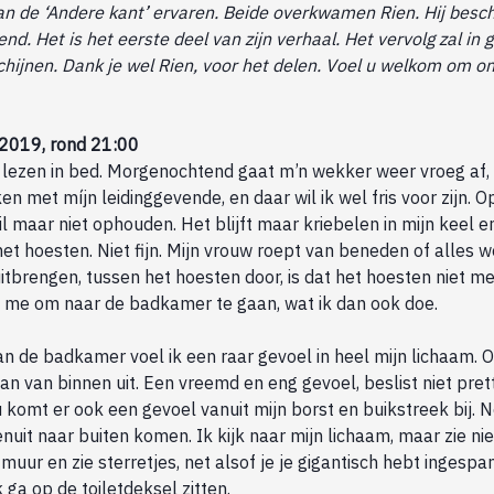
 van de ‘Andere kant’ ervaren. Beide overkwamen Rien. Hij beschr
nd. Het is het eerste deel van zijn verhaal. Het vervolg zal in 
chijnen. Dank je wel Rien, voor het delen. Voel u welkom om o
2019, rond 21:00
e lezen in bed. Morgenochtend gaat m’n wekker weer vroeg af, 
n met míjn leidinggevende, en daar wil ik wel fris voor zijn. O
l maar niet ophouden. Het blijft maar kriebelen in mijn keel en
t hoesten. Niet fijn. Mijn vrouw roept van beneden of alles w
uitbrengen, tussen het hoesten door, is dat het hoesten niet m
 me om naar de badkamer te gaan, wat ik dan ook doe.
 de badkamer voel ik een raar gevoel in heel mijn lichaam. O
an van binnen uit. Een vreemd en eng gevoel, beslist niet prett
 komt er ook een gevoel vanuit mijn borst en buikstreek bij. N
nuit naar buiten komen. Ik kijk naar mijn lichaam, maar zie n
 muur en zie sterretjes, net alsof je je gigantisch hebt ingespan
 ga op de toiletdeksel zitten.