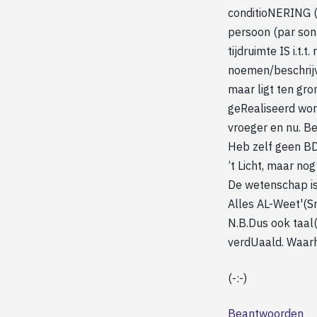
conditioNERING (B
persoon (par sona
tijdruimte IS i.t.
noemen/beschrijv
maar ligt ten gr
geRealiseerd word
vroeger en nu. B
Heb zelf geen BD
’t Licht, maar no
De wetenschap is 
Alles AL-Weet'(Sr
N.B.Dus ook taal(v
verdUaald. Waarh
(-:-)
Beantwoorden