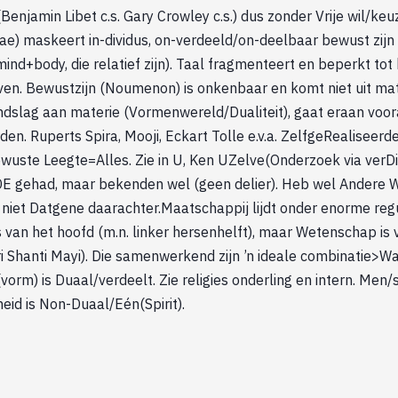
enjamin Libet c.s. Gary Crowley c.s.) dus zonder Vrije wil/keu
e) maskeert in-dividus, on-verdeeld/on-deelbaar bewust zijn 
t. mind+body, die relatief zijn). Taal fragmenteert en beperkt tot
en. Bewustzijn (Noumenon) is onkenbaar en komt niet uit mate
ondslag aan materie (Vormenwereld/Dualiteit), gaat eraan voor
en. Ruperts Spira, Mooji, Eckart Tolle e.v.a. ZelfgeRealiseerde
ewuste Leegte=Alles. Zie in U, Ken UZelve(Onderzoek via verDi
E gehad, maar bekenden wel (geen delier). Heb wel Andere 
g niet Datgene daarachter.Maatschappij lijdt onder enorme reg
van het hoofd (m.n. linker hersenhelft), maar Wetenschap is v
i Shanti Mayi). Die samenwerkend zijn ’n ideale combinatie>Wa
orm) is Duaal/verdeelt. Zie religies onderling en intern. Men/s 
eid is Non-Duaal/Eén(Spirit).