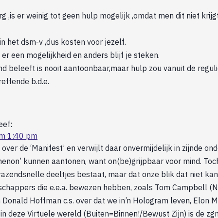
rg ,is er weinig tot geen hulp mogelijk ,omdat men dit niet krijg
n het dsm-v ,dus kosten voor jezelf.
 er een mogelijkheid en anders blijf je steken.
d beleeft is nooit aantoonbaar,maar hulp zou vanuit de regul
effende b.d.e.
eef:
om 1:40 pm
ver de ‘Manifest’ en verwijlt daar onvermijdelijk in zijnde ond
menon’ kunnen aantonen, want on(be)grijpbaar voor mind. To
razendsnelle deeltjes bestaat, maar dat onze blik dat niet kan
nschappers die e.e.a. bewezen hebben, zoals Tom Campbell (
 Donald Hoffman c.s. over dat we in’n Hologram leven, Elon M
 in deze Virtuele wereld (Buiten=Binnen!/Bewust Zijn) is de z