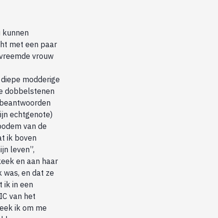
ou kunnen
icht met een paar
dvreemde vrouw
n diepe modderige
de dobbelstenen
e beantwoorden
mijn echtgenote)
 bodem van de
t ik boven
jn leven”,
 keek en aan haar
k was, en dat ze
 ik in een
IC van het
keek ik om me