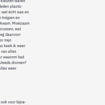
e kleuren waren
deden plastic-
it wel écht was en
n knijpen en
er kwam. Moeizaam
focussen, wat
leg daarvoor
or mijn
as keek ik weer
 van alles
aar waarom had
g steeds dromen?
alles weer
 ook voor bijna-