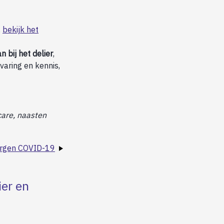
,
bekijk het
 bij het delier
,
varing en kennis,
 care, naasten
orgen COVID-19
ier en