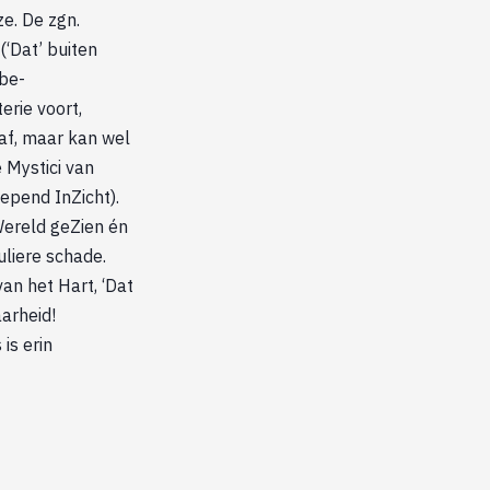
ze. De zgn.
(‘Dat’ buiten
 be-
rie voort,
af, maar kan wel
 Mystici van
epend InZicht).
Wereld geZien én
uliere schade.
an het Hart, ‘Dat
arheid!
is erin