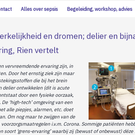
ontact
Alles over sepsis
Begeleiding, workshop, advies
rkelijkheid en dromen; delier en bijn
ing, Rien vertelt
n vervreemdende ervaring zijn, in
n. Door het ernstig ziek zijn maar
tekingsstoffen die bij het brein
 delier ontwikkelen (dit is acute
ntstaat door een fysieke oorzaak,
s). De ‘high-tech’ omgeving van een
et alle piepjes, alarmen, etc. doet
an. Om nog maar te zwijgen van de
 voorzorgsmaatregelen i.v.m. Corona. Sommige patiënten hebb
n soort ‘grens-ervaring’ waarbij zij (bewust of onbewust) déz