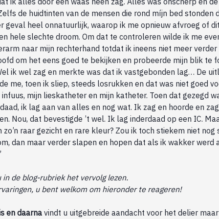
at ik alles door een waas heen zag. Alles was onscherp en d
 Zelfs de huidtinten van de mensen die rond míjn bed stonden 
der geval heel onnatuurlijk, waarop ik me opnieuw afvroeg of d
en hele slechte droom. Om dat te controleren wilde ik me eve
erarm naar mijn rechterhand totdat ik ineens niet meer verd
oofd om het eens goed te bekijken en probeerde mijn blik te 
 Wel ik wel zag en merkte was dat ik vastgebonden lag… De uit
de me, toen ik sliep, steeds losrukken en dat was niet goed vo
 infuus, mijn lieskatheter en mijn katheter. Toen dat gezegd w
daad, ik lag aan van alles en nog wat. Ik zag en hoorde en zag
n. Nou, dat bevestigde ’t wel. Ik lag inderdaad op een IC. M
 zo’n raar gezicht en rare kleur? Zou ik toch stiekem niet no
oom, dan maar verder slapen en hopen dat als ik wakker werd 
”
 in de blog-rubriek het vervolg lezen.
rvaringen, u bent welkom om hieronder te reageren!
is en daarna
vindt u uitgebreide aandacht voor het delier maar