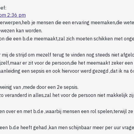
ef:
 om 2:36 pm
nderwerpen,heb je mensen die een ervaring meemaken,die wete
bewezen kan worden.
on die een b.d.e meemaakt,zal zich moeten schikken met ongelo
or mij de strijd om mezelf terug te vinden nog steeds niet afgel
jzelf,maar er zit voor de persoon,die het meemaakt zeker een 
aanleiding een sepsis en ook hiervoor werd gezegd ,dat ik na
einig van ,mede door een 2e sepsis.
o veranderd in alles,zal het voor de persoon niet makkelijk zi
en over en met b.d.e ,waarbij mensen een rol spelen,terwijl ze
 een b.d.e heeft gehad ,kan men schijnbaar meer per uur vra