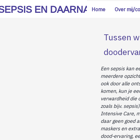
SEPSIS EN DAARNA
Home
Over mij/c
Tussen we
doodervar
Een sepsis kan ee
meerdere opzichte
ook door alle onts
komen, kun je een
verwardheid die o
zoals bijv. sepsi
Intensive Care, m
daar geen goed a
maskers en extra
dood-ervaring, ee