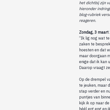
het dichtbij zijn
hieronder indringe
blog-rubriek vers
reageren.
Zondag, 3 maart 
“Ik lig nog wat t
zaken te bespreke
hoesten en dat wi
maar doorgaan me
enige dat ik kan 
Daarop vraagt ze
Op de drempel van
te jeuken, maar d
stap verder en nu
puntjes van binne
kijk ik op naar de
héél erg eng en ik