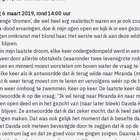
6 maart 2019, rond 14:00 uur
nge ‘dromen’, die wel heel erg realistisch waren en je ook z
na-dood ervaringen, doe ik mijn ogen open en kijk ik in een gez
n omkranst met blond haar. Het eerste wat ik aan deze wil
 blijven.
, in mijn laatste droom, elke keer ondergedompeld werd in ee
 weer door allerlei obstakels (waaronder twee levensgrote ro
sen en minnen) moest worstelen om boven water de vraag t
 elke keer als ik antwoordde dat ik terug wilde naar Miranda (
at ik weer terug moest om te leren en vervolgens wéér op de
om weer omhoog te zwemmen. Keer op keer. De laatste keer da
oordde ik op die vraag; “Ik wil terug naar Miranda én naar mi
en open deed en in het gezicht van (naar later bleek) Davida
 blijven. Ze antwoordde dat ik dat zeker mocht, dat ik heel zie
ngen maken. Dat was ook gelijk het moment dat ik besefte dat
Wat Davida ook meteen bevestigde door te zeggen dat ik op de 
centrum lag en dat ze goed voor me gingen zorgen. Daarna 