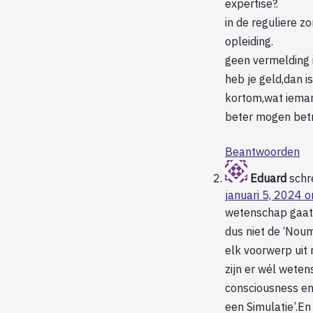
expertise?.
in de reguliere zo
opleiding.
geen vermelding i
heb je geld,dan is
kortom,wat ieman
beter mogen betr
Beantwoorden
Eduard
schr
januari 5, 2024 
wetenschap gaat o
dus niet de ‘Nou
elk voorwerp uit 
zijn er wél wete
consciousness en
een Simulatie’.En