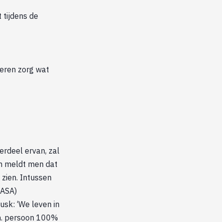
t tijdens de
ieren zorg wat
erdeel ervan, zal
ch meldt men dat
 zien. Intussen
NASA)
usk: ‘We leven in
gn. persoon 100%