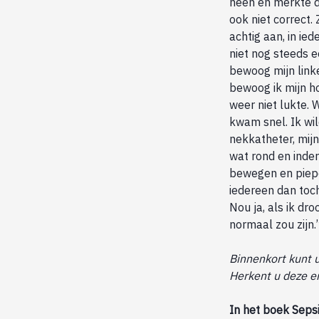
heen en merkte d
ook niet correct.
achtig aan, in ie
niet nog steeds e
bewoog mijn link
bewoog ik mijn h
weer niet lukte.
kwam snel. Ik wil
nekkatheter, mijn
wat rond en inder
bewegen en piepe
iedereen dan toch
Nou ja, als ik dr
normaal zou zijn.
Binnenkort kunt u
Herkent u deze e
In het boek Seps