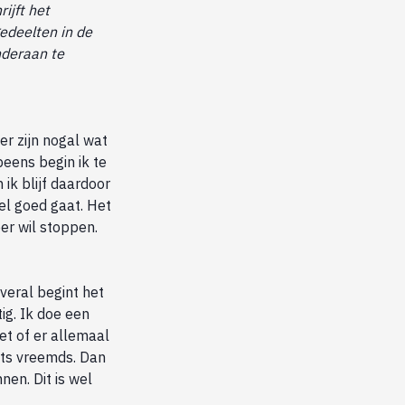
ijft het
gedeelten in de
nderaan te
er zijn nogal wat
peens begin ik te
 ik blijf daardoor
el goed gaat. Het
eer wil stoppen.
veral begint het
ig. Ik doe een
et of er allemaal
iets vreemds. Dan
nen. Dit is wel