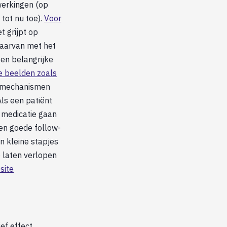
werkingen (op
tot nu toe).
Voor
t grijpt op
daarvan met het
een belangrijke
e beelden zoals
gsmechanismen
Als een patiënt
e medicatie gaan
 en goede follow-
n kleine stapjes
 laten verlopen
site
ief effect