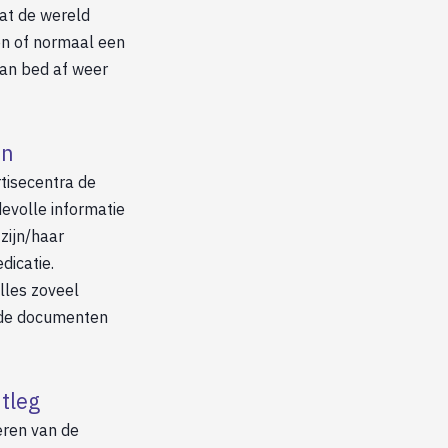
dat de wereld
en of normaal een
van bed af weer
en
tisecentra de
evolle informatie
zijn/haar
dicatie.
lles zoveel
 de documenten
tleg
ren van de