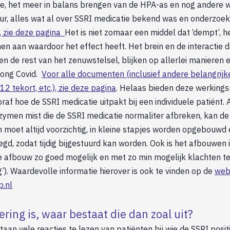
ie, het meer in balans brengen van de HPA-as en nog andere 
uur, alles wat al over SSRI medicatie bekend was en onderzoek 
 zie deze pagina
Het is niet zomaar een middel dat ‘dempt’, he
n aan waardoor het effect heeft. Het brein en de interactie 
 de rest van het zenuwstelsel, blijken op allerlei manieren 
 Long Covid.
Voor alle documenten (inclusief andere belangrijk
2 tekort, etc.), zie deze pagina
. Helaas bieden deze werkin
raf hoe de SSRI medicatie uitpakt bij een individuele patiënt. 
nzymen mist die de SSRI medicatie normaliter afbreken, kan d
 moet altijd voorzichtig, in kleine stapjes worden opgebouwd
d, zodat tijdig bijgestuurd kan worden. Ook is het afbouwen i
 afbouw zo goed mogelijk en met zo min mogelijk klachten te
ng’). Waardevolle informatie hierover is ook te vinden op de
web
p.nl
ering is, waar bestaat die dan zoal uit?
taan vele reacties te lezen van patiënten bij wie de SSRI posit