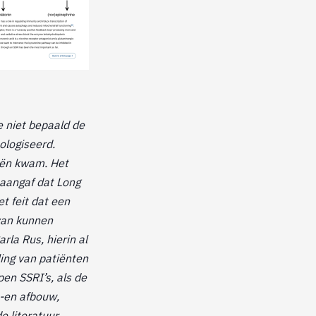
e niet bepaald de
ologiseerd.
eeën kwam. Het
 aangaf dat Long
t feit dat een
 van kunnen
rla Rus, hierin al
ing van patiënten
en SSRI’s, als de
-en afbouw,
 literatuur.