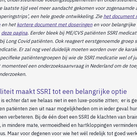
de laatste tijd veel meer aandacht gekomen voor zogenaamde
aperingstrips’, een hele goede ontwikkeling. Zie
het document 
n
en het
kortere document met doseringen
en voor belangrijk
:
deze pagina
.
Eerder bleek bij ME/CVS patiënten SSRI medicat
 bij Long Covid patiënten. Ook reageert eerstgenoemde groep 
dicatie. Er zal nog veel duidelijk moeten worden over de karak
pecifieke patiëntengroepen bij wie de SSRI medicatie wel of ju
pt momenteel een onderzoeksaanvraag in Nederland om de toe
onderzoeken.
liteit maakt SSRI tot een belangrijke optie
 is echter dat we helaas niet in een luxe-positie zitten; er is 
n patiënten zien uit naar mogelijkheden om in ieder geval hun
en verbeteren. Bij de één doet een SSRI de klachten van brai
, in mindere mate, vermoeidheid en hartkloppingen vermindere
 dus. Maar voor degenen voor wie het wél redelijk tot goed werk