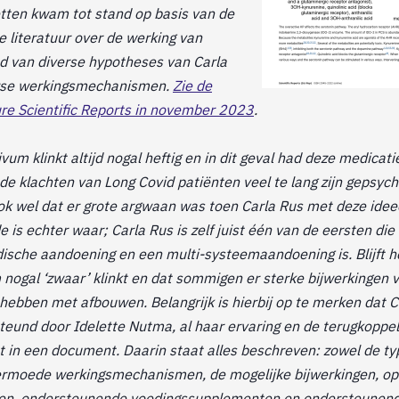
etten kwam tot stand op basis van de
 literatuur over de werking van
nd van diverse hypotheses van Carla
erse werkingsmechanismen.
Zie de
ure Scientific Reports in november 2023
.
vum klinkt altijd nogal heftig en in dit geval had deze medicati
 klachten van Long Covid patiënten veel te lang zijn gepsych
 ook wel dat er grote argwaan was toen Carla Rus met deze id
 is echter waar; Carla Rus is zelf juist één van de eersten die
sche aandoening en een multi-systeemaandoening is. Blijft he
 nogal ‘zwaar’ klinkt en dat sommigen er sterke bijwerkingen
 hebben met afbouwen. Belangrijk is hierbij op te merken dat Ca
teund door Idelette Nutma, al haar ervaring en de terugkoppel
 in een document. Daarin staat alles beschreven: zowel de typ
ermoede werkingsmechanismen, de mogelijke bijwerkingen, op
en, ondersteunende voedingssupplementen en ondersteunende