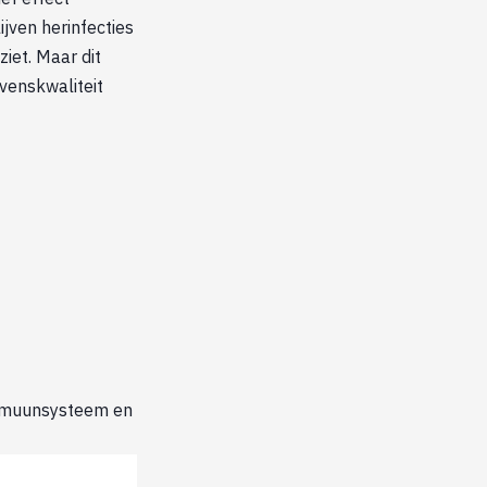
jven herinfecties
ziet. Maar dit
venskwaliteit
immuunsysteem en