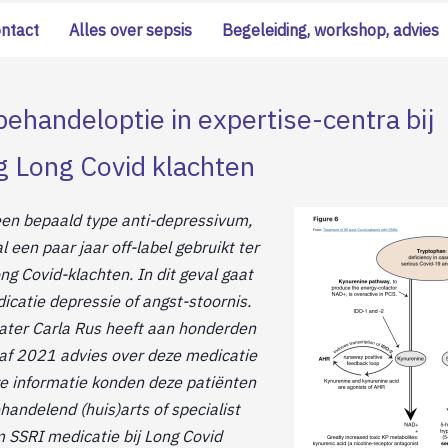
ontact
Alles over sepsis
Begeleiding, workshop, advies
behandeloptie in expertise-centra bij
ng Long Covid klachten
een bepaald type anti-depressivum,
 een paar jaar off-label gebruikt ter
ong Covid-klachten. In dit geval gaat
dicatie depressie of angst-stoornis.
ter Carla Rus heeft aan honderden
af 2021 advies over deze medicatie
e informatie konden deze patiënten
andelend (huis)arts of specialist
 SSRI medicatie bij Long Covid