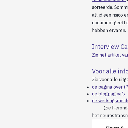
sorteerde. Sommig
altijd een risico 
document geeft ee
hebben ervaren.
Interview C
Zie het artikel v
Voor alle inf
Zie voor alle uitg
de pagina over (
de blogpagina’s
de werkingsmech
(zie hieronder 
het neurostransm