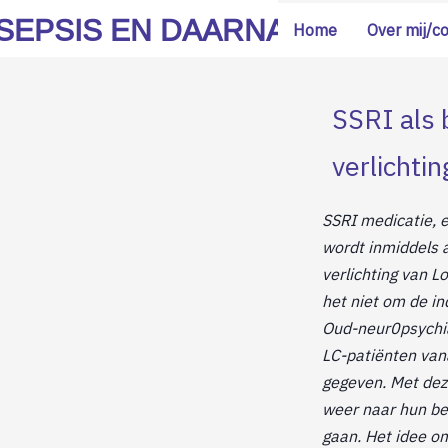
SEPSIS EN DAARNA
Home
Over mij/c
SSRI als 
verlichti
SSRI medicatie, 
wordt inmiddels al
verlichting van L
het niet om de in
Oud-neur0psychia
LC-patiënten van
gegeven. Met dez
weer naar hun beh
gaan. Het idee om