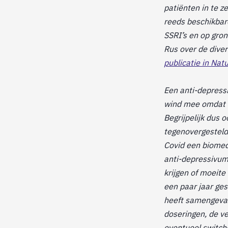
patiënten in te z
reeds beschikbare
SSRI’s en op gro
Rus over de div
publicatie in Nat
Een anti-depressi
wind mee omdat de
Begrijpelijk dus
tegenovergestelde
Covid een biomedi
anti-depressivum
krijgen of moeite
een paar jaar ges
heeft samengevat
doseringen, de v
eventueel switch