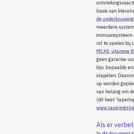
ontstekingsreact
basis van literat
de onderbouwing,
meerdere systeme
immuunsysteem en
rol te spelen bij
MCAS, vitamine B1
geen garantie voo
bijv. bepaalde e
stapelen. Daarom
up worden gepleeg
van belang om de
(dit heet ’taperi
www.taperingstri
Als er verbet
In dit document
s