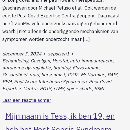
of Long Covid and the path toward therapeutics’,
geschreven door Michael Peluso et al.. Ook werden de
eerste Post Covid Expertise Centra geopend. Daarnaast
heeft ZonMw vele onderzoeksaanvragen gehonoreerd
waarbij niet alleen de onderliggende mechanismen van
symptomen worden onderzocht maar […]
december 3, 2024
•
sepsisen1
•
Behandeling, Gevolgen, Herstel, auto-immuunreactie,
autonome dysregulatie, brainfog, Fluvoxamine,
Gezondheidsraad, hersenmist, IDO2, Metformine, PAIS,
PEM, Post Acute Infectieuze Syndromen, Post Covid
Expertise Centra, POTS, rTMS, spierschade, SSRI
Laat een reactie achter
Mijn naam is Tess, ik ben 19, en
heb het Post Sepsis Syndroom