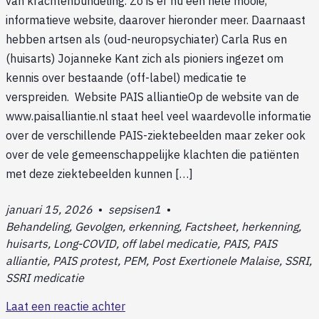
van krachtenbundeling. Zo is er nu een hele mooie,
informatieve website, daarover hieronder meer. Daarnaast
hebben artsen als (oud-neuropsychiater) Carla Rus en
(huisarts) Jojanneke Kant zich als pioniers ingezet om
kennis over bestaande (off-label) medicatie te
verspreiden. Website PAIS alliantieOp de website van de
www.paisalliantie.nl staat heel veel waardevolle informatie
over de verschillende PAIS-ziektebeelden maar zeker ook
over de vele gemeenschappelijke klachten die patiënten
met deze ziektebeelden kunnen […]
januari 15, 2026
•
sepsisen1
•
Behandeling, Gevolgen, erkenning, Factsheet, herkenning,
huisarts, Long-COVID, off label medicatie, PAIS, PAIS
alliantie, PAIS protest, PEM, Post Exertionele Malaise, SSRI,
SSRI medicatie
Laat een reactie achter