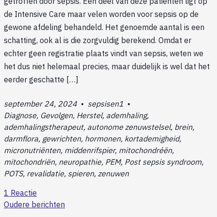
getroffen door sepsis. Een deel van deze patiënten ligt op
de Intensive Care maar velen worden voor sepsis op de
gewone afdeling behandeld. Het genoemde aantal is een
schatting, ook al is die zorgvuldig berekend. Omdat er
echter geen registratie plaats vindt van sepsis, weten we
het dus niet helemaal precies, maar duidelijk is wel dat het
eerder geschatte […]
september 24, 2024
•
sepsisen1
•
Diagnose, Gevolgen, Herstel, ademhaling,
ademhalingstherapeut, autonome zenuwstelsel, brein,
darmflora, gewrichten, hormonen, kortademigheid,
micronutriënten, middenrifspier, mitochondréën,
mitochondriën, neuropathie, PEM, Post sepsis syndroom,
POTS, revalidatie, spieren, zenuwen
1 Reactie
Oudere berichten