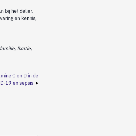
 bij het delier,
varing en kennis,
milie, fixatie,
amine C en D in de
ID-19 en sepsis