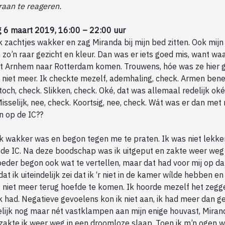
aan te reageren.
6 maart 2019, 16:00 – 22:00 uur
k zachtjes wakker en zag Miranda bij mijn bed zitten. Ook mij
 zo’n raar gezicht en kleur. Dan was er iets goed mis, want wa
it Arnhem naar Rotterdam komen. Trouwens, hóe was ze hier
e niet meer. Ik checkte mezelf, ademhaling, check. Armen be
ch, check. Slikken, check. Oké, dat was allemaal redelijk oké
 Misselijk, nee, check. Koortsig, nee, check. Wát was er dan me
n op de IC??
ik wakker was en begon tegen me te praten. Ik was niet lekke
p de IC. Na deze boodschap was ik uitgeput en zakte weer weg 
oeder begon ook wat te vertellen, maar dat had voor mij op d
at ik uiteindelijk zei dat ik ‘r niet in de kamer wílde hebben en
g niet meer terug hoefde te komen. Ik hoorde mezelf het zegg
jk had. Negatieve gevoelens kon ik niet aan, ik had meer dan 
lijk nog maar nét vastklampen aan mijn enige houvast, Miran
akte ik weer weg in een droomloze slaap. Toen ik m’n ogen 