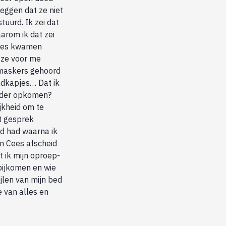
zeggen dat ze niet
uurd. Ik zei dat
aarom ik dat zei
 Cees kwamen
 ze voor me
e maskers gehoord
ndkapjes… Dat ik
eerder opkomen?
ijkheid om te
t gesprek
ld had waarna ik
n Cees afscheid
 ik mijn oproep-
 bijkomen en wie
jlen van mijn bed
e van alles en