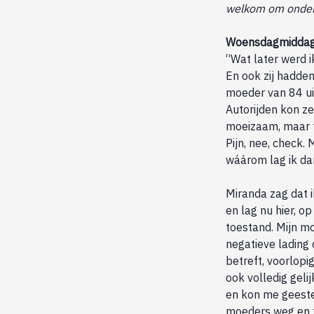
welkom om onder
Woensdagmiddag 
“Wat later werd i
En ook zij hadden
moeder van 84 u
Autorijden kon z
moeizaam, maar to
Pijn, nee, check.
wáárom lag ik da
Miranda zag dat 
en lag nu hier, o
toestand. Mijn m
negatieve lading d
betreft, voorlopi
ook volledig geli
en kon me geeste
moeders weg en z