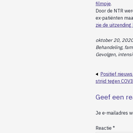
filmpje
.
Door de NTR werd 
ex-patiënten maar
zie de uitzending 
oktober 20, 202
Behandeling, fami
Gevolgen, intens
Positief nieuws
strijd tegen COV
Geef een re
Je e-mailadres wo
Reactie
*