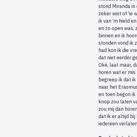
stond Miranda in 
zeker wist of ‘ie
ik van ‘m hield e
en zo open was, 
binnen en ik hoo
stonden vond ik z
had kon ik die v
dat niet eerder g
Oké, laat maar, d
horen wat er mis
begreep ik dat i
naar het Erasmus
en toen begon ik
knop zou laten va
zou mij dan hore
dat ik er altijd 
iedereen verlaten