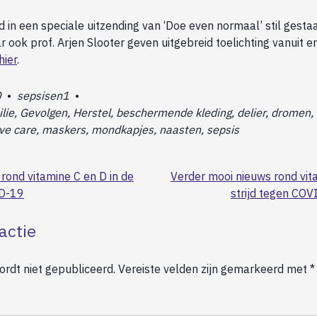
in een speciale uitzending van ‘Doe even normaal’ stil gestaan
 ook prof. Arjen Slooter geven uitgebreid toelichting vanuit er
hier
.
0
•
sepsisen1
•
lie, Gevolgen, Herstel, beschermende kleding, delier, dromen, fa
ive care, maskers, mondkapjes, naasten, sepsis
 rond vitamine C en D in de
Verder mooi nieuws rond vit
ID-19
strijd tegen COV
actie
rdt niet gepubliceerd.
Vereiste velden zijn gemarkeerd met
*