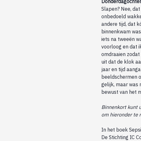
Donderdagochten
Slapen? Nee, dat 
onbedoeld wakker
andere tijd, dat 
binnenkwam was i
iets na tweeën w
voorloog en dat 
omdraaien zodat 
uit dat de klok a
jaar en tijd aanga
beeldschermen om 
gelijk, maar was 
bewust van het m
Binnenkort kunt u
om hieronder te 
In het boek Sepsi
De Stichting IC C