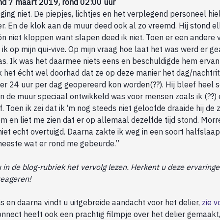
d 7 maart 2019, rond 02:00 uur
ging niet. De piepjes, lichtjes en het verplegend personeel hi
. En de klok aan de muur deed ook al zo vreemd. Hij stond e
kón niet kloppen want slapen deed ik niet. Toen er een andere
k op mijn qui-vive. Op mijn vraag hoe laat het was werd er ge
as. Ik was het daarmee niets eens en beschuldigde hem ervan d
ik het écht wel doorhad dat ze op deze manier het dag/nachtri
er 24 uur per dag geopereerd kon worden(??). Hij bleef heel s
an de muur speciaal ontwikkeld was voor mensen zoals ik (??)
f. Toen ik zei dat ik ‘m nog steeds niet geloofde draaide hij de
en liet me zien dat er op allemaal dezelfde tijd stond. Morre
niet echt overtuigd. Daarna zakte ik weg in een soort halfslaap
eeste wat er rond me gebeurde.”
 in de blog-rubriek het vervolg lezen. Herkent u deze ervaring
reageren!
s en daarna vindt u uitgebreide aandacht voor het delier,
zie v
onnect heeft ook een prachtig filmpje over het delier gemaakt