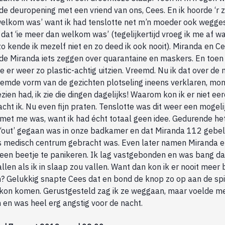
de deuropening met een vriend van ons, Cees. En ik hoorde ‘r 
 welkom was’ want ik had tenslotte net m’n moeder ook weggest
n dat ‘ie meer dan welkom was’ (tegelijkertijd vroeg ik me af w
zo kende ik mezelf niet en zo deed ik ook nooit). Miranda en
rde Miranda iets zeggen over quarantaine en maskers. En toen
e er weer zo plastic-achtig uitzien. Vreemd. Nu ik dat over d
reemde vorm van de gezichten plotseling ineens verklaren, mo
ezien had, ik zie die dingen dagelijks! Waarom kon ik er niet 
acht ik. Nu even fijn praten. Tenslotte was dit weer een mogel
 met me was, want ik had écht totaal geen idee. Gedurende he
k ‘out’ gegaan was in onze badkamer en dat Miranda 112 gebe
 medisch centrum gebracht was. Even later namen Miranda e
 een beetje te panikeren. Ik lag vastgebonden en was bang dat
llen als ik in slaap zou vallen. Want dan kon ik er nooit meer
n? Gelukkig snapte Cees dat en bond de knop zo op aan de spi
bij kon komen. Gerustgesteld zag ik ze weggaan, maar voelde m
 en was heel erg angstig voor de nacht.