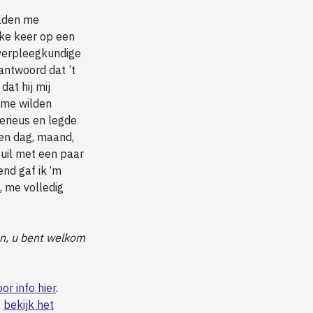
elden me
lke keer op een
 verpleegkundige
antwoord dat ’t
at hij mij
tme wilden
erieus en legde
 en dag, maand,
 zuil met een paar
nd gaf ik ‘m
, me volledig
en, u bent welkom
oor info hier
.
,
bekijk het