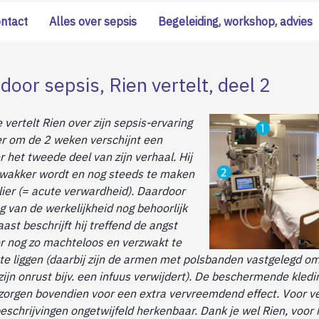
ontact
Alles over sepsis
Begeleiding, workshop, advies
door sepsis, Rien vertelt, deel 2
 vertelt Rien over zijn sepsis-ervaring
r om de 2 weken verschijnt een
r het tweede deel van zijn verhaal. Hij
j wakker wordt en nog steeds te maken
lier (= acute verwardheid). Daardoor
g van de werkelijkheid nog behoorlijk
ast beschrijft hij treffend de angst
or nog zo machteloos en verzwakt te
d te liggen (daarbij zijn de armen met polsbanden vastgelegd 
 zijn onrust bijv. een infuus verwijdert). De beschermende kled
 zorgen bovendien voor een extra vervreemdend effect. Voor ve
beschrijvingen ongetwijfeld herkenbaar. Dank je wel Rien, voor 