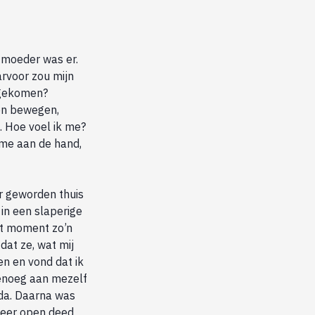
n moeder was er.
arvoor zou mijn
 gekomen?
nen bewegen,
. Hoe voel ik me?
t me aan de hand,
r geworden thuis
in een slaperige
at moment zo’n
 dat ze, wat mij
en en vond dat ik
genoeg aan mezelf
da. Daarna was
weer open deed