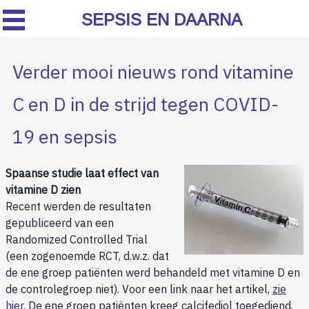
SEPSIS EN DAARNA
Verder mooi nieuws rond vitamine
C en D in de strijd tegen COVID-
19 en sepsis
Spaanse studie laat effect van
vitamine D zien
Recent werden de resultaten
gepubliceerd van een
Randomized Controlled Trial
(een zogenoemde RCT, d.w.z. dat
de ene groep patiënten werd behandeld met vitamine D en
de controlegroep niet). Voor een link naar het artikel,
zie
hier
. De ene groep patiënten kreeg calcifediol toegediend,