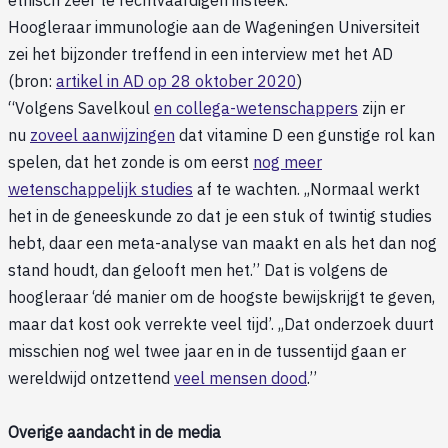
ethisch zeer te rechtvaardigen insteek.
Hoogleraar immunologie aan de Wageningen Universiteit
zei het bijzonder treffend in een interview met het AD
(bron:
artikel in AD op 28 oktober 2020
)
“Volgens Savelkoul
en collega-wetenschappers
zijn er
nu
zoveel aanwijzingen
dat vitamine D een gunstige rol kan
spelen, dat het zonde is om eerst
nog meer
wetenschappelijk studies
af te wachten. ,,Normaal werkt
het in de geneeskunde zo dat je een stuk of twintig studies
hebt, daar een meta-analyse van maakt en als het dan nog
stand houdt, dan gelooft men het.’’ Dat is volgens de
hoogleraar ‘dé manier om de hoogste bewijskrijgt te geven,
maar dat kost ook verrekte veel tijd’. ,,Dat onderzoek duurt
misschien nog wel twee jaar en in de tussentijd gaan er
wereldwijd ontzettend
veel mensen dood
.’’
Overige aandacht in de media