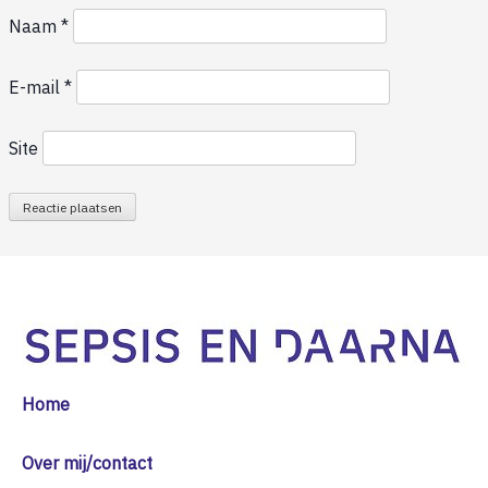
Naam
*
E-mail
*
Site
Home
Over mij/contact