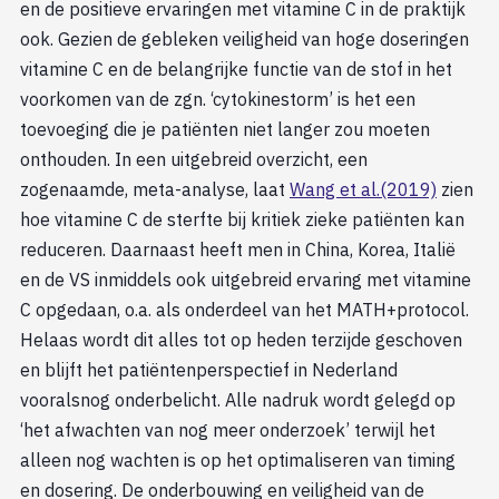
en de positieve ervaringen met vitamine C in de praktijk
ook. Gezien de gebleken veiligheid van hoge doseringen
vitamine C en de belangrijke functie van de stof in het
voorkomen van de zgn. ‘cytokinestorm’ is het een
toevoeging die je patiënten niet langer zou moeten
onthouden. In een uitgebreid overzicht, een
zogenaamde, meta-analyse, laat
Wang et al.(2019)
zien
hoe vitamine C de sterfte bij kritiek zieke patiënten kan
reduceren. Daarnaast heeft men in China, Korea, Italië
en de VS inmiddels ook uitgebreid ervaring met vitamine
C opgedaan, o.a. als onderdeel van het MATH+protocol.
Helaas wordt dit alles tot op heden terzijde geschoven
en blijft het patiëntenperspectief in Nederland
vooralsnog onderbelicht. Alle nadruk wordt gelegd op
‘het afwachten van nog meer onderzoek’ terwijl het
alleen nog wachten is op het optimaliseren van timing
en dosering. De onderbouwing en veiligheid van de