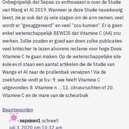
Onbegrijpelijk dat Sepsis zo enthousiast is over de Studie
van Wang et Al 2019. Wanneer je deze Studie nauwkeurig
leest, zie je ook dat zij vele slagen om de arm nemen, veel
wordt er “gesuggereerd” en veel “zou kunnen”. Er is geen
enkel wetenschappelijk BEWIJS dat Vitamine C (AA) zou
werken. Jullie zouden er goed aan doen zulke publicaties
veel kritischer te lezen alvorens reclame voor hoge Dosis
Vitamine C te gaan maken. Op de wetenschappelijke site
eule.ev.nl staan een aantal artikelen die de Studie van
Wange et Al naar de prullenbak verwijzen ! Via de
zoekfunctie vindt je b.v.: 9. wie heeft Vitamine C
uitgevonden. 8. Vitamine n … 11. citrusvruchten of 20.
Vitamine C en de mare van de scheurbuik
Beantwoorden
sepsisen1
schreef:
juli 3, 2020 om 10:32 am