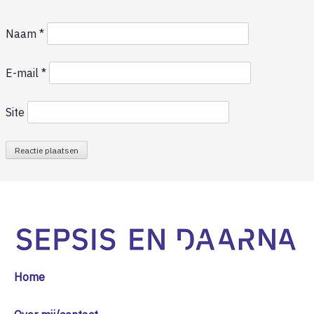
Naam
*
E-mail
*
Site
Home