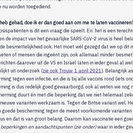
ie nu worden toegediend.
 heb gehad, doe ik er dan goed aan om me te laten vaccineren
sispatiënten is dit een vraag die speelt. En: het is een terecht
n de impact van het gevaarlijke SARS-CoV-2 virus is heel bela
de besmettelijkheid ook. Het moet wél gezegd dat we op dit 
ten of mensen die ingeënt zijn, ook allemaal minder besmette
ichten daarover uit de VS en Israël laten in ieder geval al wel
lijkt uit onderzoek (
zie ook Trouw, 1 april 2021
). Belangrijk as
ming tegen een infectie, en die is bij alle vaccins rond (iets o
ming is dus redelijk goed gewaarborgd, ook al weten we nog n
herming duurt én met díe beperking dat we niet helemaal zek
nieuwe varianten werkzaam is. Tegen de Britse variant wel. He
n goede bescherming tegen de meest voorkomende varianten 
virus en dat is van groot belang. Daarom kan vaccinatie een goe
 beperkingen en aandachtspunten (zie onder)
waar in ieder gev