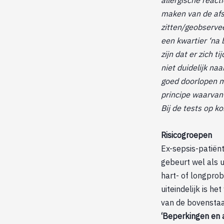
maken van de afspr
zitten/geobservee
een kwartier ‘na 
zijn dat er zich 
niet duidelijk na
goed doorlopen m
principe waarvan 
Bij de tests op k
Risicogroepen
Ex-sepsis-patiënt
gebeurt wel als 
hart- of longpro
uiteindelijk is h
van de bovenstaa
‘Beperkingen en