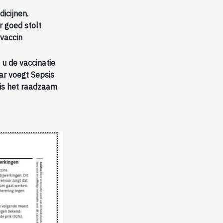
icijnen.
r goed stolt
 vaccin
 u de vaccinatie
aar voegt Sepsis
 is het raadzaam