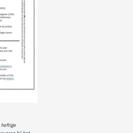
 heftige
evoren bij het