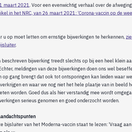
21 maart 2021
. Voor een evenwichtig verhaal over de afweging
rtikel in het NRC, van 26 maart 2021: ‘Corona-vaccin op de we
 u op moet letten om ernstige bijwerkingen te herkennen,
zi
jsluiter
.
 beschreven bijwerking treedt slechts op bij een heel klein aa
Echter, meldingen van deze bijwerkingen doen ons wel beseffe
am op gang brengt dat ook tot ontsporingen kan leiden waar w
 verkrijgen en waar we nog niet het hele plaatje van in beeld h
ten worden. Goed dus als hier verstandig mee wordt omgega
ijwerkingen serieus genomen en goed onderzocht worden.
aandachtspunten
te bijsluiter van het Moderna-vaccin staat te lezen: ‘Vraag aan 