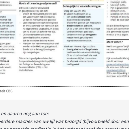
 en daarna nog aan toe:
rdere reacties van uw lijf wat bezorgd (bijvoorbeeld door een
ie op bepaalde medicatie in het verleden) geef dan gerust van t