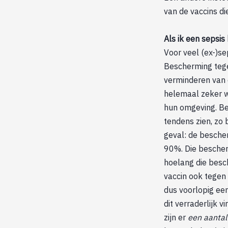
van de vaccins d
Als ik een sepsis
Voor veel (ex-)sep
Bescherming tege
verminderen van 
helemaal zeker we
hun omgeving. Ber
tendens zien, zo b
geval: de bescher
90%. Die bescher
hoelang die besc
vaccin ook tegen 
dus voorlopig ee
dit verraderlijk 
zijn er
een aantal