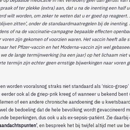
aak of ter plekke (extra) aan, dat u na de inenting een half uur
rd wilt worden, om zeker te weten dat u er goed op reageert. I
blijven zitten’, onder de standaardmaatregelen bij de inenting. 
tijdens of na de vaccinatie-campagne bepaalde effecten openba
ar voren zijn gekomen of voorzien waren. Het vaccin heeft alle 
aar het Pfizer-vaccin en het Moderna-vaccin zijn wel gebasee
we de lange termijnwerking (na een jaar) op het lichaam niet 
orte termijn zijn echter geen ernstige bijwerkingen naar voren
en worden vooralsnog straks niet standaard als ‘risico-groep
u eerder ook al de griep-prik kreeg of wanneer u bekend bent
blemen of een andere chronische aandoening die u kwetsbaar
et wel de bedoeling dat de hele bevolking wordt gevaccineerd 
nde beperkingen, dus ook u als ex-sepsis-patiënt. Zie daarbi
 aandachtspunten’
, en bespreek het bij twijfel altijd met uw b