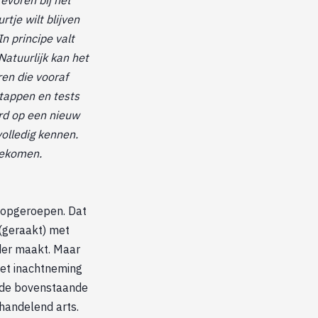
tje wilt blijven
n principe valt
Natuurlijk kan het
ren die vooraf
stappen en tests
rd op een nieuw
volledig kennen.
 gekomen.
’ opgeroepen. Dat
 (geraakt) met
der maakt. Maar
met inachtneming
j de bovenstaande
ehandelend arts.