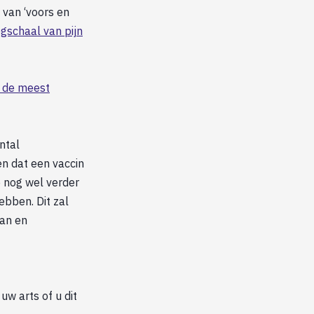
 van ‘voors en
egschaal van pijn
e de meest
ntal
n dat een vaccin
e nog wel verder
ebben. Dit zal
an en
uw arts of u dit