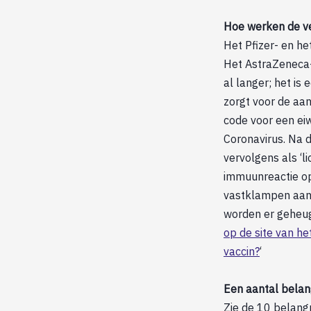
Hoe werken de ve
Het Pfizer- en he
Het AstraZeneca-
al langer; het is
zorgt voor de aa
code voor een eiwi
Coronavirus. Na d
vervolgens als ‘
immuunreactie op
vastklampen aan h
worden er geheug
op de site van h
vaccin?
‘
Een aantal belan
Zie de 10 belang