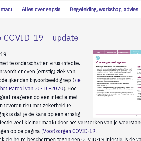
ontact
Alles over sepsis
Begeleiding, workshop, advies
ie COVID-19 – update
-19
iet te onderschatten virus-infectie.
n wordt er even (ernstig) ziek van
delijker dan bijvoorbeeld griep (
zie
in het Parool van 30-10-2020
). Hoe
gaat reageren op een infectie met
n tevoren niet met zekerheid te
ijk is dat je de kans op een ernstig
fectie veel kleiner maakt door het versterken van je weerstan
ngen op de pagina
(Voor)zorgen COVID-19
.
ek die helpt beschermen tegen een COVID-19 infectie, is de v