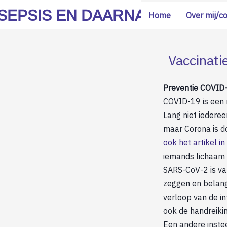
SEPSIS EN DAARNA
Home
Over mij/c
Vaccinat
Preventie COVID
COVID-19 is een n
Lang niet iederee
maar Corona is do
ook het artikel 
iemands lichaam 
SARS-CoV-2 is va
zeggen en belangr
verloop van de in
ook de handreiki
Een andere inste