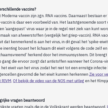
rschillende vaccins?
t Moderna-vaccin zijn zgn. RNA vaccins. Daarnaast bestaan er 
vaccin is daar een voorbeeld van. Het laatstgenoemde soort
 een ‘aangepast’ virus waar je in de regel niet ziek van kunt w
nmaak van afweerstoffen (vergelijk het griep-vaccin). RNA vac
t dat kenmerkend is aan het virus, in dit geval het ‘spike-eiwit
e inenting bouwt het lichaam dit eiwit volgens de code zelf en 
lichaamsvreemd’ herkend door het immuunsysteem. Dit brengt
 gang die ervoor zorgt dat antistoffen wanneer het Corona-vir
et eiwit van het virus zodat het niet tot een ernstige infecti
encellen gevormd die het eiwit kunnen herkennen
Zie voor v
et RIVM
.
Of bekijk de video van de NOS met uitleg
en het filmpje
grijke vragen beantwoord
rijkste vragen zoals die in de Volkskrant werden beantwoord.