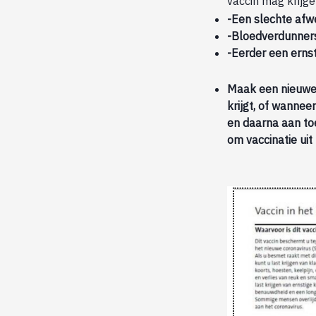
vaccin mag krijge
-Een slechte afwe
-Bloedverdunners
-Eerder een ernst
Maak een nieuwe a
krijgt, of wannee
en daarna aan toe
om vaccinatie uit 