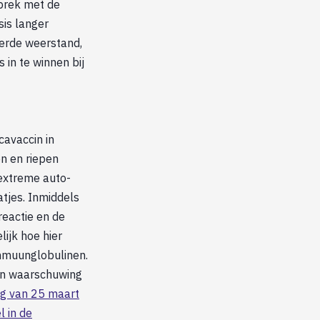
sprek met de
psis langer
derde weerstand,
 in te winnen bij
cavaccin in
n en riepen
 extreme auto-
tjes. Inmiddels
reactie en de
lijk hoe hier
mmuunglobulinen.
een waarschuwing
ng van 25 maart
l in de