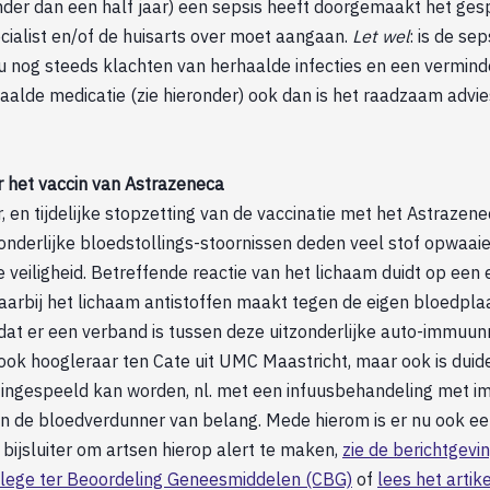
nder dan een half jaar) een sepsis heeft doorgemaakt het ge
ialist en/of de huisarts over moet aangaan.
Let wel
: is de se
u nog steeds klachten van herhaalde infecties en een vermin
aalde medicatie (zie hieronder) ook dan is het raadzaam advies
r het vaccin van Astrazeneca
, en tijdelijke stopzetting van de vaccinatie met het Astrazene
onderlijke bloedstollings-stoornissen deden veel stof opwaaie
 veiligheid. Betreffende reactie van het lichaam duidt op een
arbij het lichaam antistoffen maakt tegen de eigen bloedplaa
jk dat er een verband is tussen deze uitzonderlijke auto-immuun
 ook hoogleraar ten Cate uit UMC Maastricht, maar ook is duide
ingespeeld kan worden, nl. met een infuusbehandeling met i
an de bloedverdunner van belang. Mede hierom is er nu ook 
bijsluiter om artsen hierop alert te maken,
zie de berichtgevi
lege ter Beoordeling Geneesmiddelen (CBG)
of
lees het artike