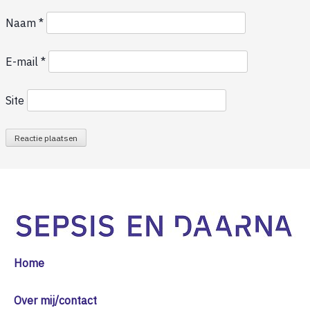
Naam
*
E-mail
*
Site
Home
Over mij/contact