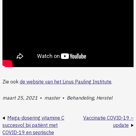
Zie ook
de website van het Linus Pauling Institute
.
maart 25, 2021
•
master
•
Behandeling, Herstel
Mega-dosering vitamine C
Vaccinatie COVID-19 –
succesvol bij patiënt met
update
COVID-19 en septische