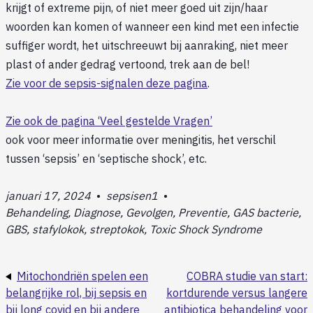
krijgt of extreme pijn, of niet meer goed uit zijn/haar
woorden kan komen of wanneer een kind met een infectie
suffiger wordt, het uitschreeuwt bij aanraking, niet meer
plast of ander gedrag vertoond, trek aan de bel!
Zie voor de sepsis-signalen deze pagina
.
Zie ook de pagina ‘Veel gestelde Vragen’
ook voor meer informatie over meningitis, het verschil
tussen ‘sepsis’ en ‘septische shock’, etc.
januari 17, 2024
•
sepsisen1
•
Behandeling, Diagnose, Gevolgen, Preventie, GAS bacterie,
GBS, stafylokok, streptokok, Toxic Shock Syndrome
Mitochondriën spelen een
COBRA studie van start:
belangrijke rol, bij sepsis en
kortdurende versus langere
bij long covid en bij andere
antibiotica behandeling voor