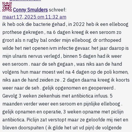
Conny Smulders
schreef:
maart 17, 2025 om 11:32 am
ik heb ook die bacterie gehad , in 2022 heb ik een elleboog
prothese gekregen , na 6 dagen kreeg ik een seroom zo
groot als n rugby bal onder mijn elleboog. dr orthopeed
wilde het niet openen ivm infectie gevaar. het jaar daarop is
mijn ulnaris nervus verlegd , binnen 5 dagen had ik weer
een seroom . naar de seh gegaan , was niks aan de hand
volgens hun maar moest wel na 4 dagen op de poli komen,
niks aan de hand zeiden ze . 2 dagen daarna kreeg ik koorts
weer naar de seh . gelijk opgenomen en geopereerd .
Gevolg 3 weken ziekenhuis met antibiotica infuus. 5
maanden verder weer een seroom en pijnlijke elleboog .
gelijk opnamen en operatie, 3 weken opname met piclijn
antibiotica. Piclijn zat verstopt maar ze geloofde mij niet en
bleven doorspuiten ( ik gilde het uit vd pijn) de volgende