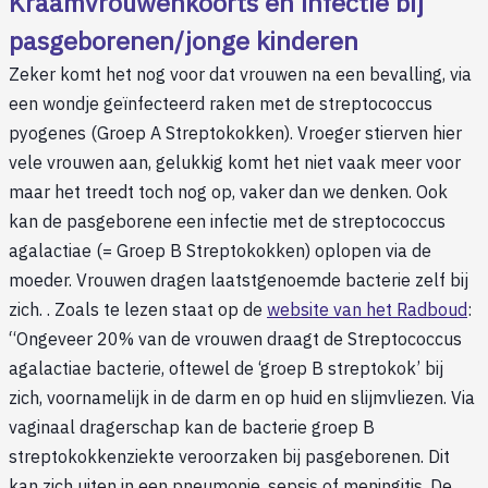
Kraamvrouwenkoorts en infectie bij
pasgeborenen/jonge kinderen
Zeker komt het nog voor dat vrouwen na een bevalling, via
een wondje geïnfecteerd raken met de streptococcus
pyogenes (Groep A Streptokokken). Vroeger stierven hier
vele vrouwen aan, gelukkig komt het niet vaak meer voor
maar het treedt toch nog op, vaker dan we denken. Ook
kan de pasgeborene een infectie met de streptococcus
agalactiae (= Groep B Streptokokken) oplopen via de
moeder. Vrouwen dragen laatstgenoemde bacterie zelf bij
zich. . Zoals te lezen staat op de
website van het Radboud
:
“Ongeveer 20% van de vrouwen draagt de Streptococcus
agalactiae bacterie, oftewel de ‘groep B streptokok’ bij
zich, voornamelijk in de darm en op huid en slijmvliezen. Via
vaginaal dragerschap kan de bacterie groep B
streptokokkenziekte veroorzaken bij pasgeborenen. Dit
kan zich uiten in een pneumonie, sepsis of meningitis. De