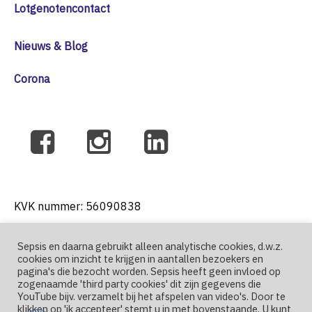
Lotgenotencontact
Nieuws & Blog
Corona
KVK nummer: 56090838
Sepsis en daarna gebruikt alleen analytische cookies, d.w.z.
cookies om inzicht te krijgen in aantallen bezoekers en
T: +31 6 41271004
pagina's die bezocht worden. Sepsis heeft geen invloed op
zogenaamde 'third party cookies' dit zijn gegevens die
YouTube bijv. verzamelt bij het afspelen van video's. Door te
E: nutma@sepsis-en-daarna.nl
klikken op 'ik accepteer' stemt u in met bovenstaande. U kunt