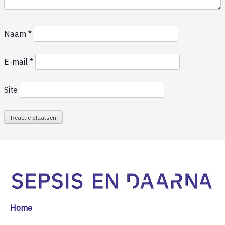
Naam
*
E-mail
*
Site
Home