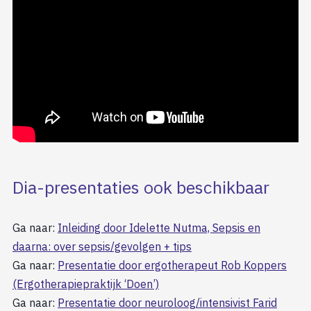
Dia-presentaties ook beschikbaar
Ga naar:
Inleiding door Idelette Nutma, Sepsis en
daarna: over sepsis/gevolgen + tips
Ga naar:
Presentatie door ergotherapeut Rob Koppers
(Ergotherapiepraktijk ‘Doen’)
Ga naar:
Presentatie door neuroloog/intensivist Farid