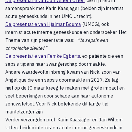
De presentatie van Jan Willem Uffen
, die hij hield in
samenspraak met Karin Kaasjager (beiden zijn internist
acute geneeskunde in het UMC Utrecht).
De presentatie van Hjalmar Bouma
(UMCG), ook
internist acute interne geneeskunde en onderzoeker. Het
Thema van zijn presentatie was: “
“Is sepsis een
chronische ziekte?”
De presentatie van Femke Egberts
, ex-patiënte die een
sepsis tijdens haar zwangerschap doormaakte.
Andere waardevolle inbreng kwam van Nick, zoon van
Angelique die een sepsis doormaakte in 2017. Ze lag
niet op de IC maar kreeg te maken met grote impact en
veel beperkingen door schade aan haar autonome
zenuwstelsel. Voor Nick betekende dit lange tijd
mantelzorger zijn.
Verder verzorgden prof. Karin Kaasjager en Jan Willem
Uffen, beiden internisten acute interne geneeskunde in