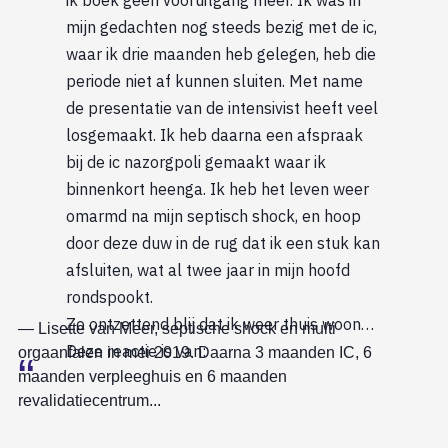
mijn gedachten nog steeds bezig met de ic,
waar ik drie maanden heb gelegen, heb die
periode niet af kunnen sluiten. Met name
de presentatie van de intensivist heeft veel
losgemaakt. Ik heb daarna een afspraak
bij de ic nazorgpoli gemaakt waar ik
binnenkort heenga. Ik heb het leven weer
omarmd na mijn septisch shock, en hoop
door deze duw in de rug dat ik een stuk kan
afsluiten, wat al twee jaar in mijn hoofd
rondspookt.
Zo ontzettend blij dat ik weer thuis woon…
Lisette van Meer, septische shock en multi
Deze reactie is van:
orgaanfalen in mei 2019. Daarna 3 maanden IC, 6
maanden verpleeghuis en 6 maanden
revalidatiecentrum...