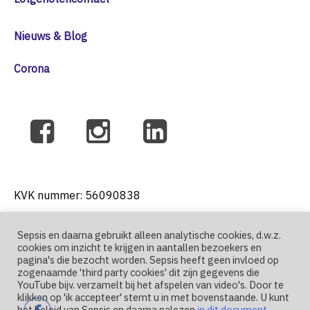
Nieuws & Blog
Corona
KVK nummer: 56090838
Sepsis en daarna gebruikt alleen analytische cookies, d.w.z.
cookies om inzicht te krijgen in aantallen bezoekers en
T: +31 6 41271004
pagina's die bezocht worden. Sepsis heeft geen invloed op
zogenaamde 'third party cookies' dit zijn gegevens die
YouTube bijv. verzamelt bij het afspelen van video's. Door te
E: nutma@sepsis-en-daarna.nl
klikken op 'ik accepteer' stemt u in met bovenstaande. U kunt
het beleid van Sepsis en daarna nalezen
in dit document