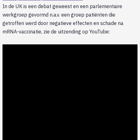
In de UK is een debat geweest en een parlementaire
werkgroep gevormd n.a.v. een groep patiënten die
getroffen werd door negatieve effecten en schade na
mRNA-vaccinatie, zie de uitzending op YouTube: