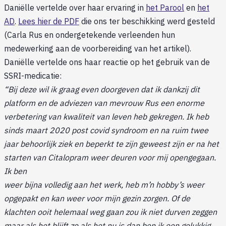
Daniëlle vertelde over haar ervaring in
het Parool
en
het
AD
.
Lees hier de PDF
die ons ter beschikking werd gesteld
(Carla Rus en ondergetekende verleenden hun
medewerking aan de voorbereiding van het artikel).
Daniëlle vertelde ons haar reactie op het gebruik van de
SSRI-medicatie:
“Bij deze wil ik graag even doorgeven dat ik dankzij dit
platform en de adviezen van mevrouw Rus een enorme
verbetering van kwaliteit van leven heb gekregen. Ik heb
sinds maart 2020 post covid syndroom en na ruim twee
jaar behoorlijk ziek en beperkt te zijn geweest zijn er na het
starten van Citalopram weer deuren voor mij opengegaan.
Ik ben
weer bijna volledig aan het werk, heb m’n hobby’s weer
opgepakt en kan weer voor mijn gezin zorgen. Of de
klachten ooit helemaal weg gaan zou ik niet durven zeggen
maar als het blijft zo als het nu is dan ben ik een gelukkig