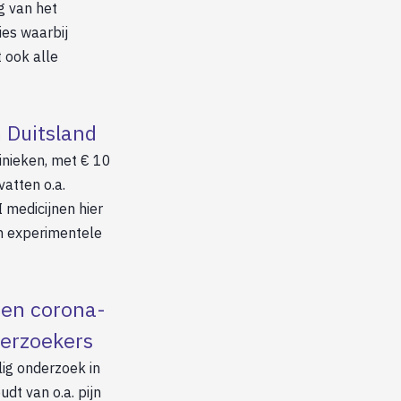
g van het
es waarbij
t ook alle
 Duitsland
inieken, met € 10
atten o.a.
I medicijnen hier
an experimentele
een corona-
derzoekers
lig onderzoek in
t van o.a. pijn