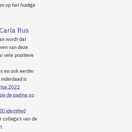
en op het huidige
Carla Rus
an wordt dat
even van deze
r vele positieve
n en ook eerder
 inderdaad is
stus 2022
zie de pagina op
ID identified
 collega’s van de
t