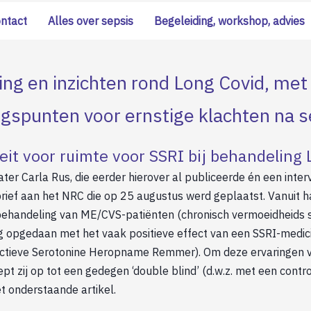
ontact
Alles over sepsis
Begeleiding, workshop, advies
ng en inzichten rond Long Covid, met
ngspunten voor ernstige klachten na s
leit voor ruimte voor SSRI bij behandeling
er Carla Rus, die eerder hierover al publiceerde én een inter
rief aan het NRC die op 25 augustus werd geplaatst. Vanuit h
behandeling van ME/CVS-patiënten (chronisch vermoeidheids 
ing opgedaan met het vaak positieve effect van een SSRI-medici
ctieve Serotonine Heropname Remmer). Om deze ervaringen 
t zij op tot een gedegen ‘double blind’ (d.w.z. met een contr
t onderstaande artikel.