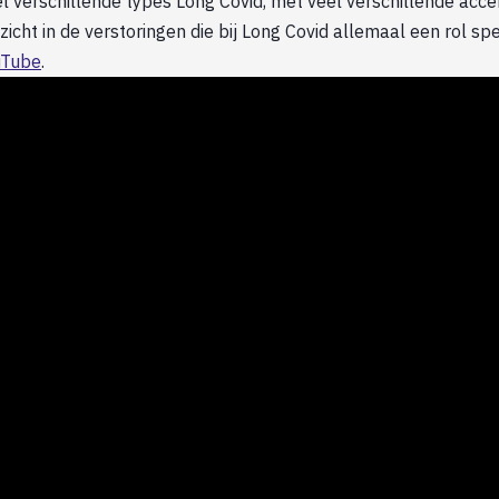
 veel verschillende types Long Covid, met veel verschillende acc
nzicht in de verstoringen die bij Long Covid allemaal een rol sp
uTube
.