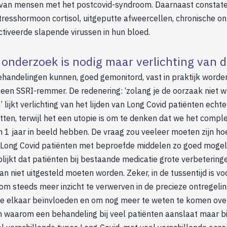
an mensen met het postcovid-syndroom. Daarnaast constatee
tresshormoon cortisol, uitgeputte afweercellen, chronische o
tiveerde slapende virussen in hun bloed.
onderzoek is nodig maar verlichting van 
handelingen kunnen, goed gemonitord, vast in praktijk worde
een SSRI-remmer. De redenering: ‘zolang je de oorzaak niet we
lijkt verlichting van het lijden van Long Covid patiënten echt
tten, terwijl het een utopie is om te denken dat we het compl
n 1 jaar in beeld hebben. De vraag zou veeleer moeten zijn h
e Long Covid patiënten met beproefde middelen zo goed mogel
lijkt dat patiënten bij bestaande medicatie grote verbetering
n niet uitgesteld moeten worden. Zeker, in de tussentijd is v
m steeds meer inzicht te verwerven in de precieze ontregelin
ie elkaar beïnvloeden en om nog meer te weten te komen ove
 waarom een behandeling bij veel patiënten aanslaat maar b