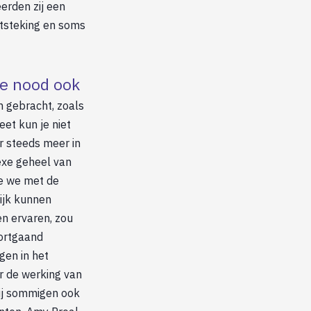
rden zij een
ntsteking en soms
de nood ook
n gebracht, zoals
et kun je niet
er steeds meer in
exe geheel van
oe we met de
ijk kunnen
en ervaren, zou
oortgaand
gen in het
r de werking van
ij sommigen ook