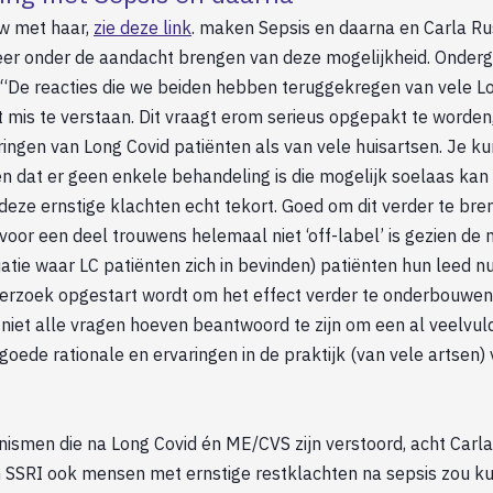
ew met haar,
zie deze link
. maken Sepsis en daarna en Carla R
eer onder de aandacht brengen van deze mogelijkheid. Onder
: “De reacties die we beiden hebben teruggekregen van vele L
et mis te verstaan. Dit vraagt erom serieus opgepakt te word
ringen van Long Covid patiënten als van vele huisartsen. Je k
n dat er geen enkele behandeling is die mogelijk soelaas kan
deze ernstige klachten echt tekort. Goed om dit verder te br
voor een deel trouwens helemaal niet ‘off-label’ is gezien de
atie waar LC patiënten zich in bevinden) patiënten hun leed n
erzoek opgestart wordt om het effect verder te onderbouwen. 
niet alle vragen hoeven beantwoord te zijn om een al veelvul
goede rationale en ervaringen in de praktijk (van vele artsen) 
ismen die na Long Covid én ME/CVS zijn verstoord, acht Carla
n SSRI ook mensen met ernstige restklachten na sepsis zou k