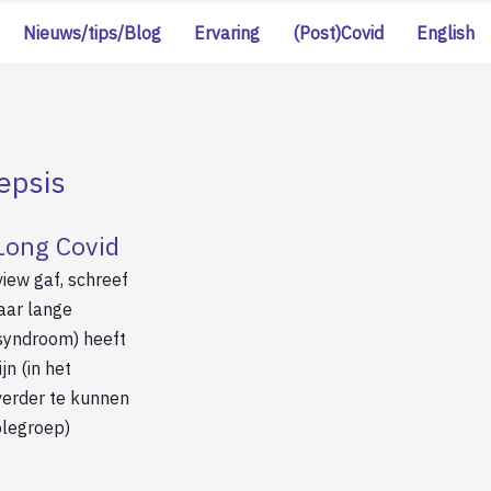
Nieuws/tips/Blog
Ervaring
(Post)Covid
English
epsis
 Long Covid
view gaf, schreef
aar lange
syndroom) heeft
jn (in het
verder te kunnen
olegroep)