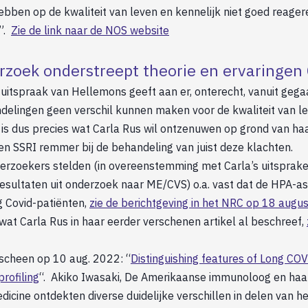
ebben op de kwaliteit van leven en kennelijk niet goed reager
”.
Zie de link naar de NOS website
zoek onderstreept theorie en ervaringen 
tspraak van Hellemons geeft aan er, onterecht, vanuit gega
elingen geen verschil kunnen maken voor de kwaliteit van l
 is dus precies wat Carla Rus wil ontzenuwen op grond van haa
en SSRI remmer bij de behandeling van juist deze klachten.
rzoekers stelden (in overeenstemming met Carla’s uitsprake
esultaten uit onderzoek naar ME/CVS) o.a. vast dat de HPA-as
g Covid-patiënten,
zie de berichtgeving in het NRC op 18 augu
 wat Carla Rus in haar eerder verschenen artikel al beschreef,
rscheen op 10 aug. 2022: “
Distinguishing features of Long COV
rofiling
“. Akiko Iwasaki, De Amerikaanse immunoloog en haar
dicine ontdekten diverse duidelijke verschillen in delen van he