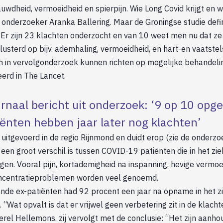
uwdheid, vermoeidheid en spierpijn. Wie Long Covid krijgt en w
s onderzoeker Aranka Ballering. Maar de Groningse studie defi
 Er zijn 23 klachten onderzocht en van 10 weet men nu dat ze 
clusterd op bijv. ademhaling, vermoeidheid, en hart-en vaatste
h in vervolgonderzoek kunnen richten op mogelijke behandelin
erd in The Lancet.
rnaal bericht uit onderzoek: ‘9 op 10 op
ënten hebben jaar later nog klachten’
uitgevoerd in de regio Rijnmond en duidt erop (zie de onderz
 een groot verschil is tussen COVID-19 patiënten die in het zi
 lagen. Vooral pijn, kortademigheid na inspanning, hevige vermo
ncentratieproblemen worden veel genoemd.
de ex-patiënten had 92 procent een jaar na opname in het z
. “Wat opvalt is dat er vrijwel geen verbetering zit in de klach
rel Hellemons. zij vervolgt met de conclusie: “Het zijn aanh