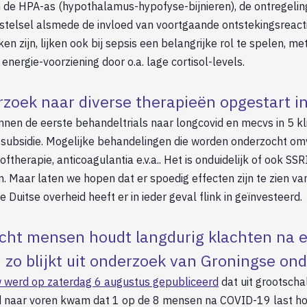
n de HPA-as (hypothalamus-hypofyse-bijnieren), de ontregelin
elsel alsmede de invloed van voortgaande ontstekingsreacti
en zijn, lijken ook bij sepsis een belangrijke rol te spelen, me
energie-voorziening door o.a. lage cortisol-levels.
zoek naar diverse therapieën opgestart in
nnen de eerste behandeltrials naar longcovid en mecvs in 5 kl
ssubsidie. Mogelijke behandelingen die worden onderzocht omv
ftherapie, anticoagulantia e.v.a.. Het is onduidelijk of ook SSR
n. Maar laten we hopen dat er spoedig effecten zijn te zien v
 Duitse overheid heeft er in ieder geval flink in geïnvesteerd.
cht mensen houdt langdurig klachten na 
 zo blijkt uit onderzoek van Groningse on
 werd op zaterdag 6 augustus gepubliceerd
dat uit grootscha
naar voren kwam dat 1 op de 8 mensen na COVID-19 last houd