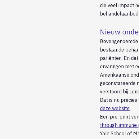
die veel impact h
behandelaanbod
Nieuw onder
Bovengenoemde ui
bestaande behand
patiënten. En dat
ervaringen met e
Amerikaanse onde
geconstateerde r
verstoord bij Lon
Dat is nu precies
deze website
.
Een pre-print ve
through immune p
Yale School of Me