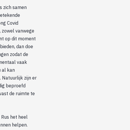
us zich samen
getekende
ong Covid
en, zowel vanwege
unt op dit moment
 bieden, dan doe
engen zodat de
 mentaal vaak
u al kan
Natuurlijk zijn er
dig beproefd
vast de ruimte te
 Rus het heel
unnen helpen.