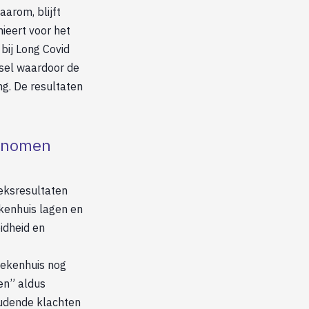
aarom, blijft
nieert voor het
bij Long Covid
lsel waardoor de
g. De resultaten
genomen
oeksresultaten
ekenhuis lagen en
eidheid en
iekenhuis nog
ten” aldus
oudende klachten