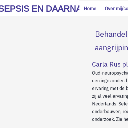
SEPSIS EN DAARNA
Home
Over mij/c
Behandeli
aangrijpi
Carla Rus p
Oud-neuropsychiat
een ingezonden b
ervaring met de 
zij al veel ervar
Nederlands: Sele
onderbouwen, roep
onderzoek. Zie he