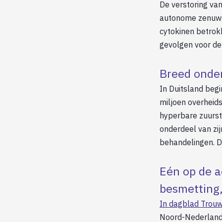
De verstoring va
autonome zenuwst
cytokinen betrokk
gevolgen voor de 
Breed onder
In Duitsland begi
miljoen overheid
hyperbare zuursto
onderdeel van zij
behandelingen. De
Eén op de a
besmetting,
In dagblad Trouw
Noord-Nederland 