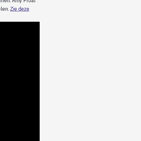
enten. Amy Proal
elen.
Zie deze