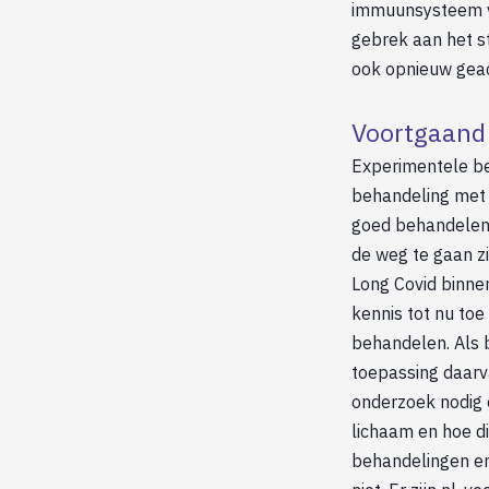
immuunsysteem v
gebrek aan het s
ook opnieuw geac
Voortgaand 
Experimentele be
behandeling met 
goed behandelen’ 
de weg te gaan zi
Long Covid binne
kennis tot nu to
behandelen. Als b
toepassing daarva
onderzoek nodig o
lichaam en hoe d
behandelingen en