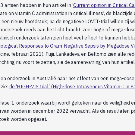
artsen hebben in hun artikel in ‘
Current opinion in Critical C
ate on vitamin C administration in critical illness’, de bladzijde 
en nieuw hoofdstuk; na de negatieve LOVIT-trial willen zij wi
 onderzoek reeds aan het licht bracht: zeer hoge of mega-dos
linisch onderzoek laten zien heel veel effect te kunnen hebben
iological Responses to Gram-Negative Sepsis by Megadose Vi
icine, februari 2021). Fujii, Lankadeva en Bellomo zien alle re
richting nu voort te zetten, zie de samenvatting van hun artike
en onderzoek in Australië naar het effect van een mega-doseri
 zie:
de ‘HIGH-VIS trial’ (High-dose Intravenous Vitamin C in P
fase-1-onderzoek waarbij wordt gekeken naar de veiligheid 
rvan worden in december 2022 verwacht. Als de resultaten posi
zoek worden opgezet.