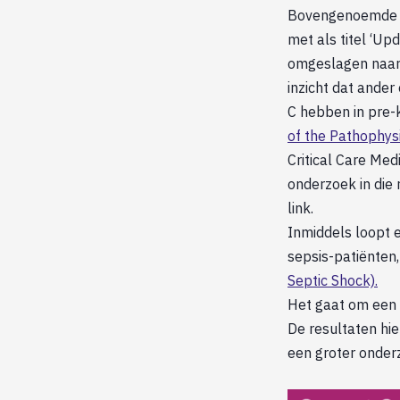
Bovengenoemde 3 
met als titel ‘Upd
omgeslagen naar e
inzicht dat ander
C hebben in pre-k
of the Pathophys
Critical Care Med
onderzoek in die 
link.
Inmiddels loopt e
sepsis-patiënten,
Septic Shock).
Het gaat om een 
De resultaten hie
een groter onder