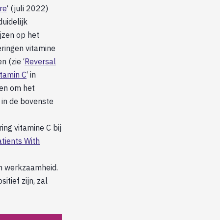
are
‘ (juli 2022)
duidelijk
jzen op het
eringen vitamine
 (zie ‘
Reversal
tamin C
‘ in
den om het
l in de bovenste
ng vitamine C bij
atients With
en werkzaamheid.
tief zijn, zal