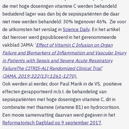
die met hoge doseringen vitamine C werden behandeld
beduidend lager was dan bij de sepsispatiënten die daar
niet mee werden behandeld: 30% tegenover 46%. Zie voor
de uitkomsten het verslag in
Science Daily
. En het artikel
dat hierover werd gepubliceerd in het gerenommeerde
vakblad JAMA: ‘
Effect of Vitamin C Infusion on Organ
Failure and Biomarkers of Inflammation and Vascular Injury
in Patients with Sepsis and Severe Acute Respiratory
FailureThe CITRIS-ALI Randomized Clinical Trial’
(JAMA. 2019;322(13):1261-1270).
Ook werden al eerder, door Paul Marik in de VS, positieve
effecten gerapporteerd m.b.t. de behandeling van
sepsispatiënten met hoge doseringen vitamine C, dit in
combinatie met thiamine (vitamine B1) en hydrocortison.
Een mooie samenvatting daarvan werd gegeven in het
Reformatorisch Dagblad op 9 september 2017
.