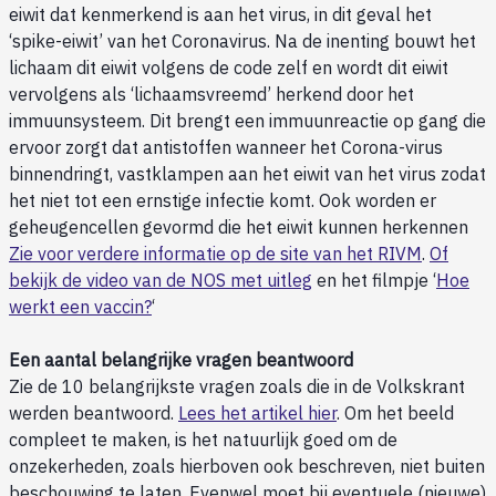
eiwit dat kenmerkend is aan het virus, in dit geval het
‘spike-eiwit’ van het Coronavirus. Na de inenting bouwt het
lichaam dit eiwit volgens de code zelf en wordt dit eiwit
vervolgens als ‘lichaamsvreemd’ herkend door het
immuunsysteem. Dit brengt een immuunreactie op gang die
ervoor zorgt dat antistoffen wanneer het Corona-virus
binnendringt, vastklampen aan het eiwit van het virus zodat
het niet tot een ernstige infectie komt. Ook worden er
geheugencellen gevormd die het eiwit kunnen herkennen
Zie voor verdere informatie op de site van het RIVM
.
Of
bekijk de video van de NOS met uitleg
en het filmpje ‘
Hoe
werkt een vaccin?
‘
Een aantal belangrijke vragen beantwoord
Zie de 10 belangrijkste vragen zoals die in de Volkskrant
werden beantwoord.
Lees het artikel hier
. Om het beeld
compleet te maken, is het natuurlijk goed om de
onzekerheden, zoals hierboven ook beschreven, niet buiten
beschouwing te laten. Evenwel moet bij eventuele (nieuwe)