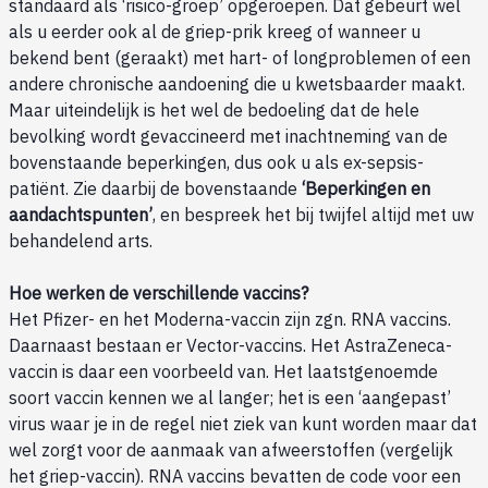
standaard als ‘risico-groep’ opgeroepen. Dat gebeurt wel
als u eerder ook al de griep-prik kreeg of wanneer u
bekend bent (geraakt) met hart- of longproblemen of een
andere chronische aandoening die u kwetsbaarder maakt.
Maar uiteindelijk is het wel de bedoeling dat de hele
bevolking wordt gevaccineerd met inachtneming van de
bovenstaande beperkingen, dus ook u als ex-sepsis-
patiënt. Zie daarbij de bovenstaande
‘Beperkingen en
aandachtspunten’
, en bespreek het bij twijfel altijd met uw
behandelend arts.
Hoe werken de verschillende vaccins?
Het Pfizer- en het Moderna-vaccin zijn zgn. RNA vaccins.
Daarnaast bestaan er Vector-vaccins. Het AstraZeneca-
vaccin is daar een voorbeeld van. Het laatstgenoemde
soort vaccin kennen we al langer; het is een ‘aangepast’
virus waar je in de regel niet ziek van kunt worden maar dat
wel zorgt voor de aanmaak van afweerstoffen (vergelijk
het griep-vaccin). RNA vaccins bevatten de code voor een