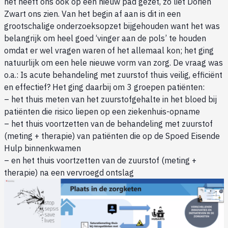
het heeft ons ook op een nieuw pad gezet, zo liet Dorien
Zwart ons zien. Van het begin af aan is dit in een
grootschalige onderzoeksopzet bijgehouden want het was
belangrijk om heel goed ‘vinger aan de pols’ te houden
omdat er wel vragen waren of het allemaal kon; het ging
natuurlijk om een hele nieuwe vorm van zorg. De vraag was
o.a.: Is acute behandeling met zuurstof thuis veilig, efficiënt
en effectief? Het ging daarbij om 3 groepen patiënten:
– het thuis meten van het zuurstofgehalte in het bloed bij
patiënten die risico liepen op een ziekenhuis-opname
– het thuis voortzetten van de behandeling met zuurstof
(meting + therapie) van patiënten die op de Spoed Eisende
Hulp binnenkwamen
– en het thuis voortzetten van de zuurstof (meting +
therapie) na een vervroegd ontslag