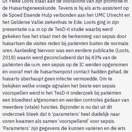
Dr. Feike Loots staat aan de vooravond van zijn promotie in
de Huisartsgeneeskunde. Tevens is hij als arts-assistent op
de Spoed Eisende Hulp verbonden aan het UMC Utrecht en
het Gelderse Vallei ziekenhuis te Ede. Loots ging in zijn
presentatie o.a. in op de TesD-it studie waarbij werd
gekeken hoe het staat met de herkenning van sepsis door
huisartsen die visites reden bij patiënten buiten de normale
uren. Aanleiding hiervoor was een eerdere publicatie (Loots,
2018) waarin werd geconcludeerd dat bij 43% van de
patiënten die i.v.m. een sepsis op de IC werden opgenomen
én vooraf met de huisartsenpost contact hadden gehad, de
huisarts überhaupt geen infectie vermoedde. Om te
bekijken welke vroege signalen het beste een sepsis
voorspellen werd in het TesD-it onderzoek bij patiënten
een bloedtest afgenomen en werden controles gedaan van
meerdere (vitale) functies. Bijzonder is nu dat uit dit
onderzoek bleek dat 6 ‘parameters’ heel duidelijk naar
voren kwamen als samen ‘voorspellend’ voor sepsis.
‘Parameters’ zijn gegevens die kunnen variëren en die iets