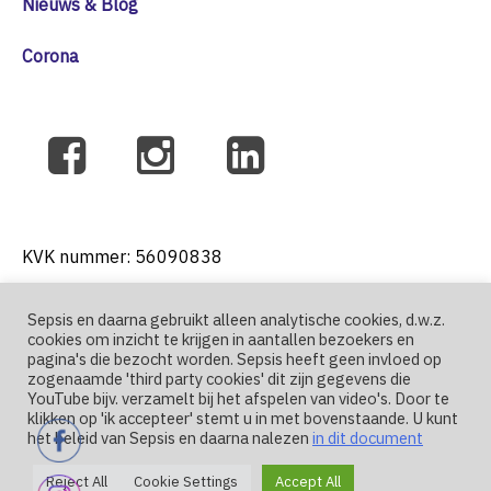
Nieuws & Blog
Corona
KVK nummer: 56090838
Sepsis en daarna gebruikt alleen analytische cookies, d.w.z.
cookies om inzicht te krijgen in aantallen bezoekers en
T: +31 6 41271004
pagina's die bezocht worden. Sepsis heeft geen invloed op
zogenaamde 'third party cookies' dit zijn gegevens die
YouTube bijv. verzamelt bij het afspelen van video's. Door te
E: nutma@sepsis-en-daarna.nl
klikken op 'ik accepteer' stemt u in met bovenstaande. U kunt
het beleid van Sepsis en daarna nalezen
in dit document
Reject All
Cookie Settings
Accept All