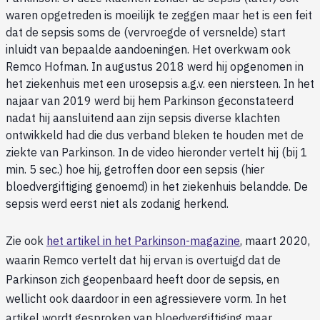
waren opgetreden is moeilijk te zeggen maar het is een feit
dat de sepsis soms de (vervroegde of versnelde) start
inluidt van bepaalde aandoeningen. Het overkwam ook
Remco Hofman. In augustus 2018 werd hij opgenomen in
het ziekenhuis met een urosepsis a.g.v. een niersteen. In het
najaar van 2019 werd bij hem Parkinson geconstateerd
nadat hij aansluitend aan zijn sepsis diverse klachten
ontwikkeld had die dus verband bleken te houden met de
ziekte van Parkinson. In de video hieronder vertelt hij (bij 1
min. 5 sec.) hoe hij, getroffen door een sepsis (hier
bloedvergiftiging genoemd) in het ziekenhuis belandde. De
sepsis werd eerst niet als zodanig herkend.
Zie ook
het artikel in het Parkinson-magazine
, maart 2020,
waarin Remco vertelt dat hij ervan is overtuigd dat de
Parkinson zich geopenbaard heeft door de sepsis, en
wellicht ook daardoor in een agressievere vorm. In het
artikel wordt gesproken van bloedvergiftiging maar