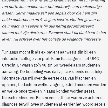
nadenken van harte ‘ja’ en zo kwam het dat hij zijn ervaring
ten nutte kon maken voor het onderwijs aan toekomstige
artsen. Gerrit maakte zelf een sepsis door die hem zijn
beide onderbenen en 9 vingers kostte. Met het gevaar en
de impact van sepsis is hij dus heftig geconfronteerd,
samen met zijn dierbaren. Evenwel staat hij dankbaar in het
leven. Hij schreef over het college de volgende impressie.
“Onlangs mocht ik als ex-patiënt aanwezig zijn bij een
interactief college van prof. Karin Kaasjager in het UMC
Utrecht. Er waren zo’n 40 tot 50 tweedejaars studenten
aanwezig. De bedoeling was dat zij n.a.v. steeds een stukje
informatie van mij over de eerste dag van klachten en
opname, bedachten welke vragen gesteld moesten worden
en welke onderzoeken in gang konden worden gezet.
Klinisch redeneren. Binnen een half uur waren ze achter de
diagnose terwijl twee studenten al eerder het woord sepsis