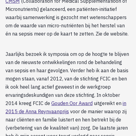
CMSM
(Collaboration for Medical Supplementatioon of
Micronutrients) gelanceerd, een patiënten-initiatief
waarbij samenwerking is gezocht met wetenschappers
om de waarde van micro-nutriënten bij het herstel van
én na sepsis meer op de kaart te zetten. Zie de website.
Jaarlijks bezoek ik symposia om op de hoogte te blijven
van de nieuwste ontwikkelingen rond de behandeling
van sepsis en haar gevolgen. Verder heb ik aan de basis
mogen staan, vanaf 2012, van de stichting FCIC en ben
ik ook heel lang actief geweest in de werkgroep
ervaringsdeskundigen van deze stichting. In oktober
2014 kreeg FCIC de
Gouden Oor Award
uitgereikt en
in
2015 de Anna Reynvaanprijs
voor de manier waarop zij
naar cliënten en familie luistert en hen betrekt bij de
(verbetering van de kwaliteit van) zorg. De laatste jaren
heb ik mijn accent weer terug verlegd naar sepsis.