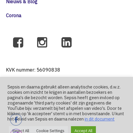
Nieuws & Blog
Corona
KVK nummer: 56090838
Sepsis en daarna gebruikt alleen analytische cookies, d.w.z.
cookies om inzicht te krijgen in aantallen bezoekers en
T: +31 6 41271004
pagina's die bezocht worden. Sepsis heeft geen invloed op
zogenaamde 'third party cookies' dit zijn gegevens die
YouTube bijv. verzamelt bij het afspelen van video's. Door te
E: nutma@sepsis-en-daarna.nl
klikken op 'ik accepteer' stemt u in met bovenstaande. U kunt
het beleid van Sepsis en daarna nalezen
in dit document
Reject All
Cookie Settings
Accept All