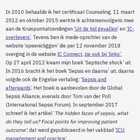
In 2010 behaalde ik het certificaat Counseling. 11 maart
2012 en oktober 2015 werkte ik achtereenvolgens mee
aan de Kruispuntuitzendingen
‘Uit de tijd gevallen
‘ en
‘IC-
overlevers’
. Tevens ben ik mede-oprichter van de
website ‘opeenicliggen’ die per 12 november 2018
overging in de website
IC Connect
,
zie ook bij ‘links’.
Op 27 april 2012 kwam mijn boek ‘Septische shock’ uit.
In 2016 bracht ik het boek ‘Sepsis en daarna’ uit, daarna
volgde ook de Engelse vertaling: ‘
Sepsis and
afterwards
‘. Het boek is aanbevolen door de Global
Sepsis Alliance, evenals door Tom van der Poll
(International Sepsis Forum). In september 2017
schreef ik het artikel ‘
The hidden faces of sepsis, what
do they tell us?
Focal points for improving patient
outcome’
, dat werd gepubliceerd in het vakblad ‘
ICU
management and practice
‘.