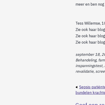
meer en ben nog s
Tess Willemse, 
Zie ook haar blo
Zie ook haar blo
Zie ook haar blo
september 18, 2
Behandeling, fami
inspanningstest,
revalidatie, scre
Sepsis-patiënt
bundelen krachte
Geef een re