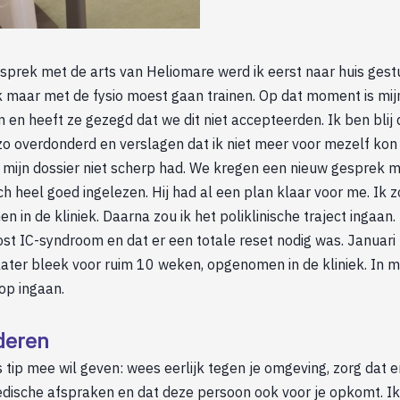
esprek met de arts van Heliomare werd ik eerst naar huis ges
k maar met de fysio moest gaan trainen. Op dat moment is mij
n heeft ze gezegd dat we dit niet accepteerden. Ik ben blij da
 zo overdonderd en verslagen dat ik niet meer voor mezelf ko
s mijn dossier niet scherp had. We kregen een nieuw gesprek 
ich heel goed ingelezen. Hij had al een plan klaar voor me. Ik 
in de kliniek. Daarna zou ik het poliklinische traject ingaan. 
ost IC-syndroom en dat er een totale reset nodig was. Januari
r later bleek voor ruim 10 weken, opgenomen in de kliniek. In 
 op ingaan.
deren
s tip mee wil geven: wees eerlijk tegen je omgeving, zorg dat 
ische afspraken en dat deze persoon ook voor je opkomt. Ik 