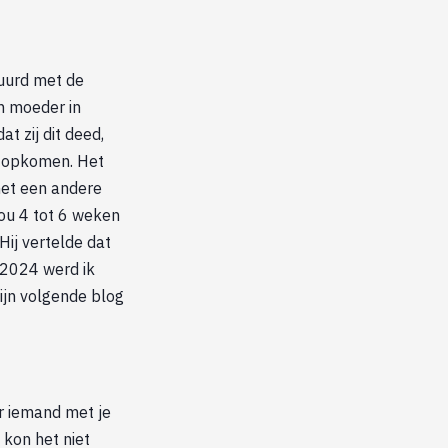
tuurd met de
n moeder in
t zij dit deed,
n opkomen. Het
met een andere
zou 4 tot 6 weken
Hij vertelde dat
 2024 werd ik
mijn volgende blog
er iemand met je
kon het niet