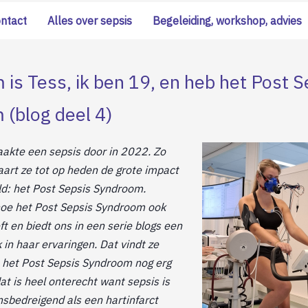
ontact
Alles over sepsis
Begeleiding, workshop, advies
 is Tess, ik ben 19, en heb het Post S
(blog deel 4)
akte een sepsis door in 2022. Zo
rvaart ze tot op heden de grote impact
ld: het Post Sepsis Syndroom.
 hoe het Post Sepsis Syndroom ook
t en biedt ons in een serie blogs een
 in haar ervaringen. Dat vindt ze
t het Post Sepsis Syndroom nog erg
at is heel onterecht want sepsis is
nsbedreigend als een hartinfarct