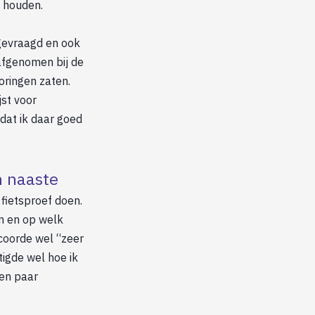
n houden.
gevraagd en ook
 afgenomen bij de
oringen zaten.
jst voor
dat ik daar goed
en naaste
fietsproef doen.
en en op welk
scoorde wel “zeer
tigde wel hoe ik
een paar