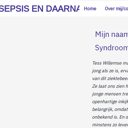
SEPSIS EN DAARNA
Home
Over mij/c
Mijn naam
Syndroom 
Tess Willemse ma
jong als ze is, e
van dit ziektebee
Ze laat ons zien
jonge mensen tref
openhartige inkijk
belangrijk, omda
onbekend is. En d
minstens zo leve