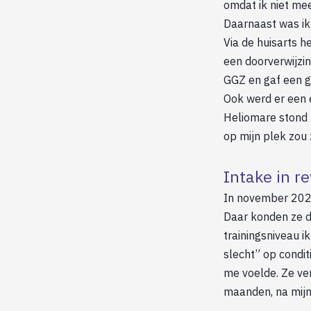
omdat ik niet me
Daarnaast was ik 
Via de huisarts
een doorverwijzin
GGZ en gaf een g
Ook werd er een e
Heliomare stond 
op mijn plek zou z
Intake in r
In november 2023
Daar konden ze da
trainingsniveau i
slecht” op condit
me voelde. Ze ve
maanden, na mijn 