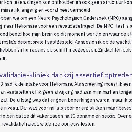
er kon lezen, dingen kon onthouden en ook geen structuur ko
misselijk, angstig en vooral heel vermoeid.
 hebben we om een Neuro Psychologisch Onderzoek (NPO) aan
g naar Heliomare voor een revalidatietraject. De NPO test is
oed beeld hoe mijn brein op dit moment werkte en waar de st
rnstige depressiviteit vastgesteld. Aangezien ik op de wachtli
hebben zij hun advies op schrift meegegeven. Zij dachten ook 
ijn.
evalidatie-kliniek dankzij assertief optred
 had ik de intake voor Heliomare. Als screening moest ik een 
n vaststellen of ik geen afwijking had aan mijn hart en long
k zat. De uitslag was dat er geen beperkingen waren, maar ik 
ie niveau. Dat was voor mij als sporter erg slikken maar beves
rtelden dat ze dit vaker zagen na IC opname en sepsis. Over 
revalidatietraject, wilden ze opnieuw testen.