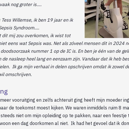
 vaak nog groter is….
 Tess Willemse, ik ben 19 jaar en ik
t Sepsis Syndroom….
 dit mij zou overkomen, ik wist tot
et eens wat Sepsis was. Net als zóveel mensen dit in 2024 n
s doodsoorzaak nummer 1 op de IC is. En ben je één van de gel
n de nasleep heel lang en eenzaam zijn. Vandaar dat ik heb be
elen. Ik ga mijn verhaal in delen opschrijven omdat ik zowel de
wil omschrijven.
ang
 meer vooruitging en zelfs achteruit ging heeft mijn moeder in
 naar de toekomst moest kijken. We waren inmiddels ruim 8 m
steeds niet om mijn opleiding op te pakken, naar een feestje 
gewoon een dag doorkomen al niet. Ik had het gevoel dat ik 