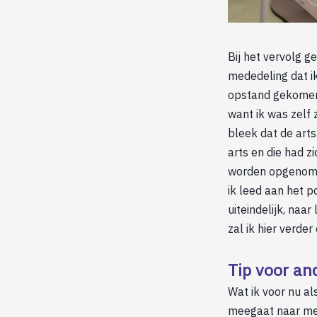
Bij het vervolg g
mededeling dat i
opstand gekomen e
want ik was zelf
bleek dat de art
arts en die had z
worden opgenomen 
ik leed aan het p
uiteindelijk, naa
zal ik hier verder
Tip voor an
Wat ik voor nu al
meegaat naar med