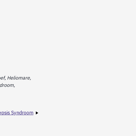
oef, Heliomare,
ndroom,
epsis Syndroom