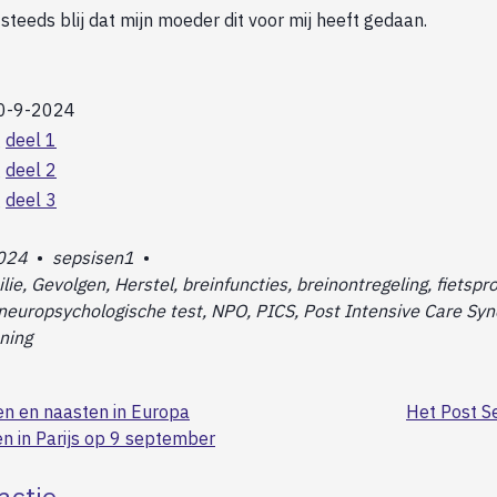
teeds blij dat mijn moeder dit voor mij heeft gedaan.
10-9-2024
g
deel 1
g
deel 2
g
deel 3
024
•
sepsisen1
•
lie, Gevolgen, Herstel, breinfuncties, breinontregeling, fietspr
 neuropsychologische test, NPO, PICS, Post Intensive Care Sy
ening
en en naasten in Europa
Het Post S
n in Parijs op 9 september
actie