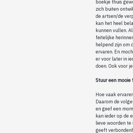
boekje thuis gewo
zich buiten ontwi
de artsen/de verpl
kan het heel bela
kunnen vullen. A
feitelijke herinn
helpend zijn om 
ervaren. En mocht
er voor later in i
doen. Ook voor je
Stuur een mooie 
Hoe vaak ervaren
Daarom de volgend
en geef een momen
kan ieder op de 
lieve woorden te s
geeft verbondenhe