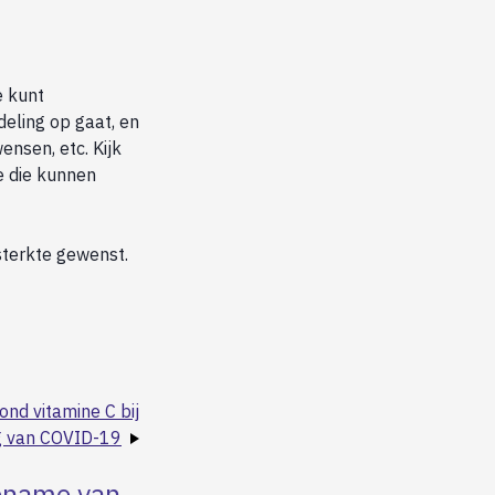
e kunt
eling op gaat, en
nsen, etc. Kijk
e die kunnen
sterkte gewenst.
nd vitamine C bij
g van COVID-19
opname van