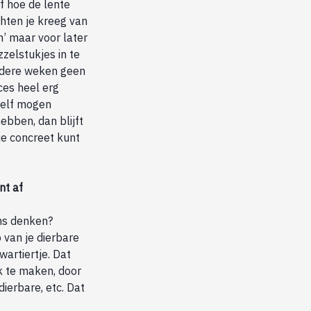
f hoe de lente
chten je kreeg van
n’ maar voor later
zelstukjes in te
erdere weken geen
ces heel erg
zelf mogen
ebben, dan blijft
 je concreet kunt
nt af
ons denken?
 van je dierbare
artiertje. Dat
k te maken, door
 dierbare, etc. Dat