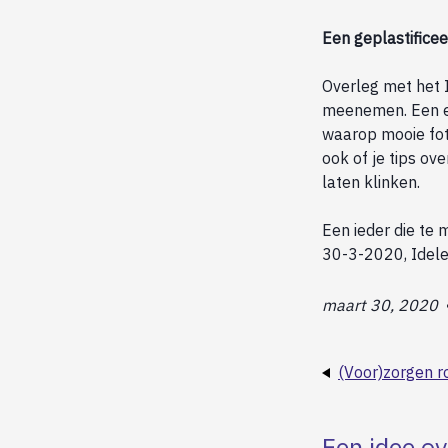
Een geplastifice
Overleg met het I
meenemen. Een ex
waarop mooie foto
ook of je tips o
laten klinken.
Een ieder die te 
30-3-2020, Idel
maart 30, 2020
(Voor)zorgen r
Een idee ov