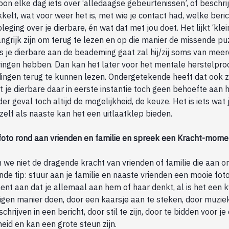
on elke dag iets over ‘alledaagse gebeurtenissen’, of beschrij
kkelt, wat voor weer het is, met wie je contact had, welke beri
eging over je dierbare, én wat dat met jou doet. Het lijkt ‘klei
ngrijk zijn om terug te lezen en op die manier de missende puz
ls je dierbare aan de beademing gaat zal hij/zij soms van me
eringen hebben. Dan kan het later voor het mentale herstelpro
dingen terug te kunnen lezen. Ondergetekende heeft dat ook 
 je dierbare daar in eerste instantie toch geen behoefte aan h
eder geval toch altijd de mogelijkheid, de keuze. Het is iets wat
zelf als naaste kan het een uitlaatklep bieden.
foto rond aan vrienden en familie en spreek een Kracht-mome
 we niet de dragende kracht van vrienden of familie die aan 
e tip: stuur aan je familie en naaste vrienden een mooie foto
t aan dat je allemaal aan hem of haar denkt, al is het een kw
eigen manier doen, door een kaarsje aan te steken, door muzie
chrijven in een bericht, door stil te zijn, door te bidden voor je
id en kan een grote steun zijn.