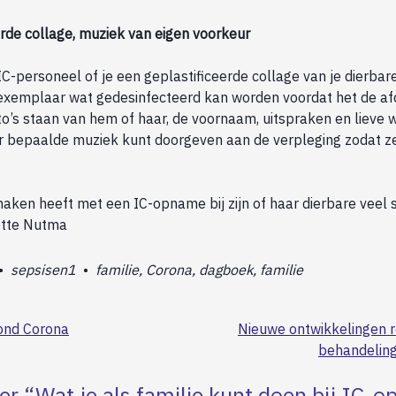
erde collage, muziek van eigen voorkeur
C-personeel of je een geplastificeerde collage van je dierbar
emplaar wat gedesinfecteerd kan worden voordat het de afd
’s staan van hem of haar, de voornaam, uitspraken en lieve we
ver bepaalde muziek kunt doorgeven aan de verpleging zodat z
maken heeft met een IC-opname bij zijn of haar dierbare veel 
ette Nutma
•
sepsisen1
•
familie, Corona, dagboek, familie
ond Corona
Nieuwe ontwikkelingen ro
behandelin
er “
Wat je als familie kunt doen bij IC-